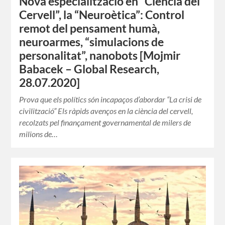
Nova especialització en “Ciència del
Cervell”, la “Neuroètica”: Control
remot del pensament humà,
neuroarmes, “simulacions de
personalitat”, nanobots [Mojmir
Babacek – Global Research,
28.07.2020]
Prova que els polítics són incapaços d’abordar “La crisi de
civilització” Els ràpids avenços en la ciència del cervell,
recolzats pel finançament governamental de milers de
milions de…