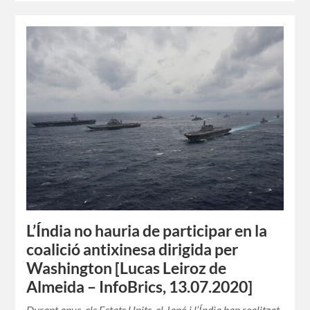
L’Índia no hauria de participar en la
coalició antixinesa dirigida per
Washington [Lucas Leiroz de
Almeida – InfoBrics, 13.07.2020]
Durant anys, els Estats Units, el Japó i l’Índia han realitzat