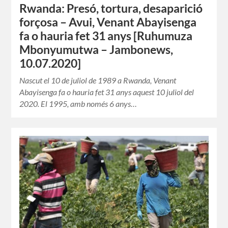
Rwanda: Presó, tortura, desaparició
forçosa – Avui, Venant Abayisenga
fa o hauria fet 31 anys [Ruhumuza
Mbonyumutwa – Jambonews,
10.07.2020]
Nascut el 10 de juliol de 1989 a Rwanda, Venant
Abayisenga fa o hauria fet 31 anys aquest 10 juliol del
2020. El 1995, amb només 6 anys…