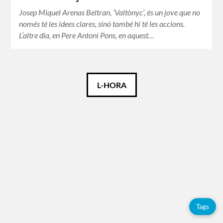
Josep Miquel Arenas Beltran, ‘Valtònyc’, és un jove que no
només té les idees clares, sinó també hi té les accions.
L’altre dia, en Pere Antoni Pons, en aquest…
Català
L-HORA
Español
Etiquetes
Adolfo
Pérez
Esquivel
Citacions
Tags
Covid