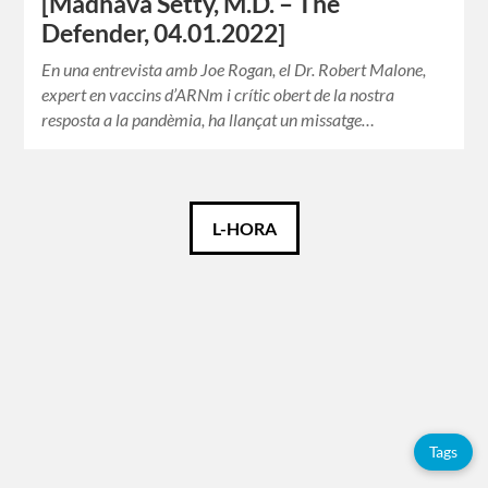
[Madhava Setty, M.D. – The
Defender, 04.01.2022]
En una entrevista amb Joe Rogan, el Dr. Robert Malone,
expert en vaccins d’ARNm i crític obert de la nostra
resposta a la pandèmia, ha llançat un missatge…
Català
L-HORA
Español
English
Etiquetes
Tags
Adolfo
Pérez