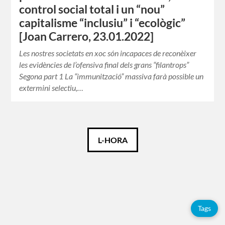
control social total i un “nou”
capitalisme “inclusiu” i “ecològic”
[Joan Carrero, 23.01.2022]
Les nostres societats en xoc són incapaces de reconèixer
les evidències de l’ofensiva final dels grans “filantrops”
Segona part 1 La “immunització” massiva farà possible un
extermini selectiu,…
Català
L-HORA
Español
Tags
Etiquetes