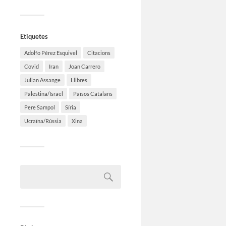
Etiquetes
Adolfo Pérez Esquivel
Citacions
Covid
Iran
Joan Carrero
Julian Assange
Llibres
Palestina/Israel
Països Catalans
Pere Sampol
Síria
Ucraïna/Rússia
Xina