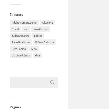
Etiquetes
Adolfo Pérez Esquivel
Citacions
Covid
Iran
Joan Carrero
Julian Assange
Llibres
Palestina/Israel
Països Catalans
Pere Sampol
Síria
Ucraïna/Rússia
Xina
Pàgines