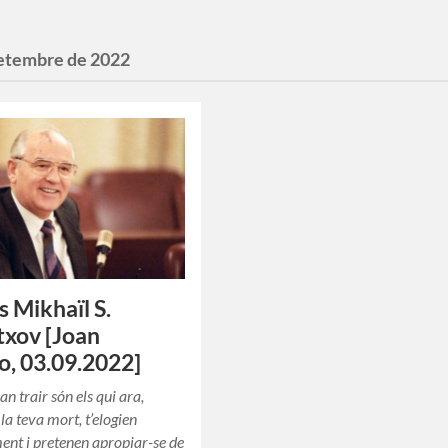
setembre de 2022
s Mikhaïl S.
xov [Joan
o, 03.09.2022]
van trair són els qui ara,
la teva mort, t’elogien
ent i pretenen apropiar-se de