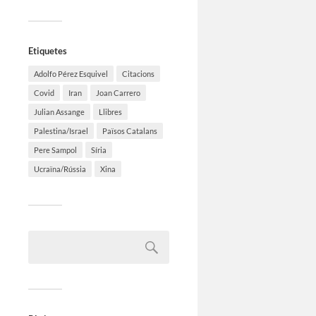
Etiquetes
Adolfo Pérez Esquivel
Citacions
Covid
Iran
Joan Carrero
Julian Assange
Llibres
Palestina/Israel
Països Catalans
Pere Sampol
Síria
Ucraïna/Rússia
Xina