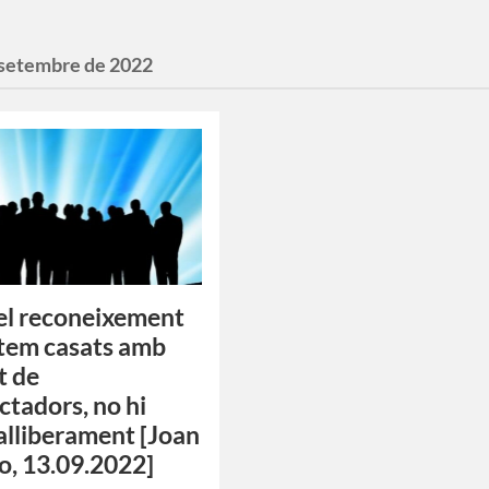
 setembre de 2022
el reconeixement
tem casats amb
t de
ctadors, no hi
alliberament [Joan
o, 13.09.2022]