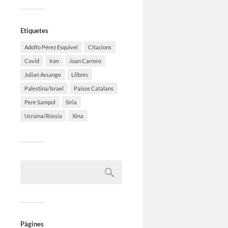
Etiquetes
Adolfo Pérez Esquivel
Citacions
Covid
Iran
Joan Carrero
Julian Assange
Llibres
Palestina/Israel
Països Catalans
Pere Sampol
Síria
Ucraïna/Rússia
Xina
Pàgines