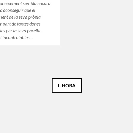
coneixement sembla encara
 d’aconseguir que el
ent de la seva pròpia
er part de tantes dones
es per la seva parella.
i incontrolables…
L-HORA