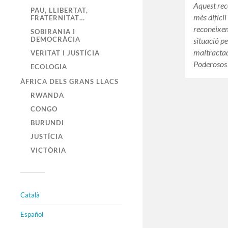
Aquest re
PAU, LLIBERTAT,
més difícil
FRATERNITAT…
reconeixem
SOBIRANIA I
DEMOCRÀCIA
situació p
maltractad
VERITAT I JUSTÍCIA
Poderosos 
ECOLOGIA
ÀFRICA DELS GRANS LLACS
RWANDA
CONGO
BURUNDI
JUSTÍCIA
VICTÒRIA
Català
Español