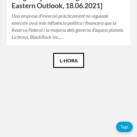
Eastern Outlook, 18.06.2021]
Una empresa d’inversió pràcticament no regulada
exerceix avui més influència política i financera que la
Reserva Federal i la majoria dels governs d’aquest planeta.
La firma, BlackRock Inc.,…
Català
L-HORA
Español
English
Etiquetes
Tags
Adolfo
Pérez
Esquivel