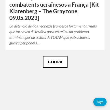
combatents ucraïnesos a França [Kit
Klarenberg – The Grayzone,
09.05.2023]
La detenció de dos neonazis francesos fortament armats
que tornaven d’Ucraïna posa en relleu un problema
imminent per als Estats de l’OTAN que patrocinen la
guerra per poders,…
Català
L-HORA
Español
English
Tags
Etiquetes