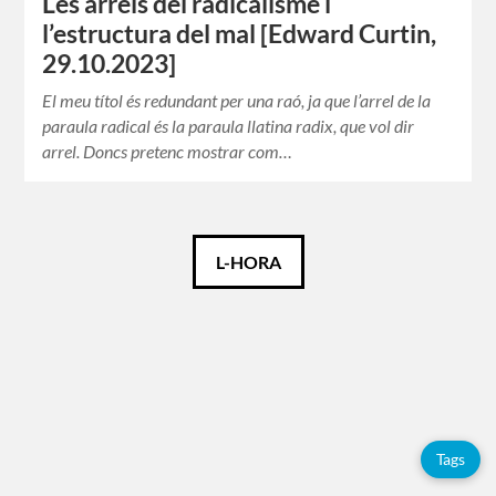
Les arrels del radicalisme i
l’estructura del mal [Edward Curtin,
29.10.2023]
El meu títol és redundant per una raó, ja que l’arrel de la
paraula radical és la paraula llatina radix, que vol dir
arrel. Doncs pretenc mostrar com…
Català
L-HORA
Français
Etiquetes
Tags
Adolfo
Pérez
Esquivel