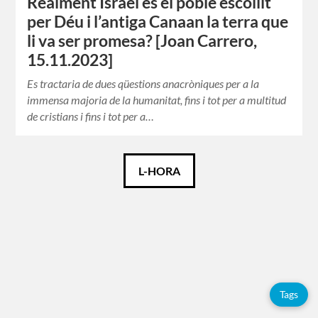
Realment Israel és el poble escollit
per Déu i l’antiga Canaan la terra que
li va ser promesa? [Joan Carrero,
15.11.2023]
Es tractaria de dues qüestions anacròniques per a la
immensa majoria de la humanitat, fins i tot per a multitud
de cristians i fins i tot per a…
Català
L-HORA
Español
Etiquetes
Tags
Adolfo
Pérez
Esquivel