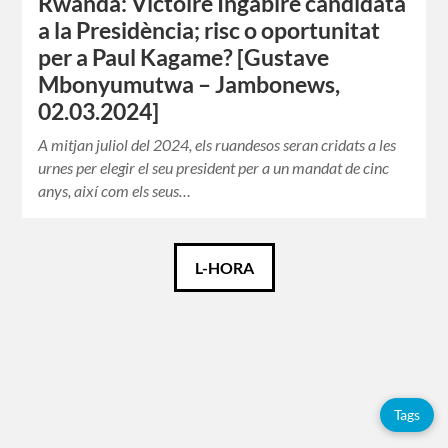
Rwanda: Victoire Ingabire candidata
a la Presidència; risc o oportunitat
per a Paul Kagame? [Gustave
Mbonyumutwa – Jambonews,
02.03.2024]
A mitjan juliol del 2024, els ruandesos seran cridats a les
urnes per elegir el seu president per a un mandat de cinc
anys, així com els seus…
Català
L-HORA
Español
Français
Tags