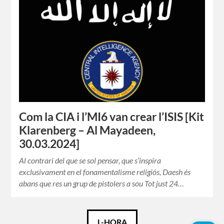
Com la CIA i l’MI6 van crear l’ISIS [Kit
Klarenberg – Al Mayadeen,
30.03.2024]
Al contrari del que se sol pensar, que s’inspira
exclusivament en el fonamentalisme religiós, Daesh és
abans que res un grup de pistolers a sou Tot just 24…
Català
L-HORA