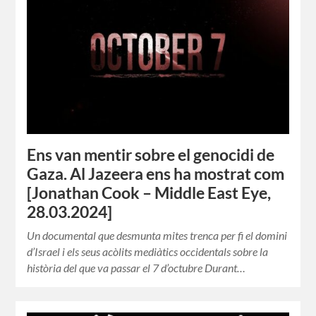
Ens van mentir sobre el genocidi de
Gaza. Al Jazeera ens ha mostrat com
[Jonathan Cook – Middle East Eye,
28.03.2024]
Un documental que desmunta mites trenca per fi el domini
d’Israel i els seus acòlits mediàtics occidentals sobre la
història del que va passar el 7 d’octubre Durant…