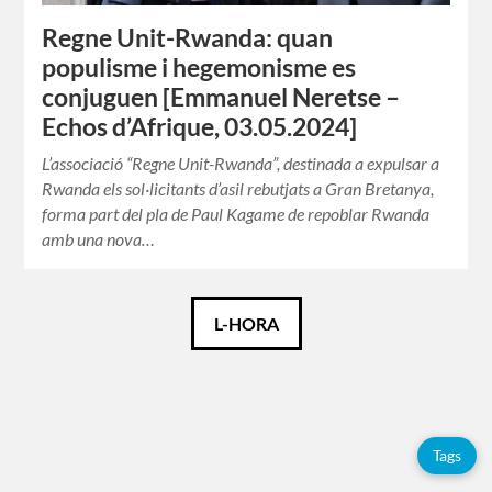
Regne Unit-Rwanda: quan
populisme i hegemonisme es
conjuguen [Emmanuel Neretse –
Echos d’Afrique, 03.05.2024]
L’associació “Regne Unit-Rwanda”, destinada a expulsar a
Rwanda els sol·licitants d’asil rebutjats a Gran Bretanya,
forma part del pla de Paul Kagame de repoblar Rwanda
amb una nova…
Català
L-HORA
Español
Français
Tags