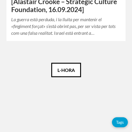
[Alastair Crooke – Strategic Culture
Foundation, 16.09.2024]
La guerra està perduda, i la lluita per mantenir el
«fingiment forçat» s’està obrint pas, per ser vista per tots
com una falsa realitat. Israel està entrant a…
Català
L-HORA
Etiquetes
Adolfo
Pérez
Esquivel
Tags
Citacions