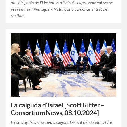
alts dirigents de l’Hesbol·là a Beirut –expressament sense
previ avís al Pentàgon– Netanyahu va donar el tret de
sortida…
La caiguda d’Israel [Scott Ritter –
Consortium News, 08.10.2024]
Fa un any, Israel estava assegut al seient del copilot. Avui