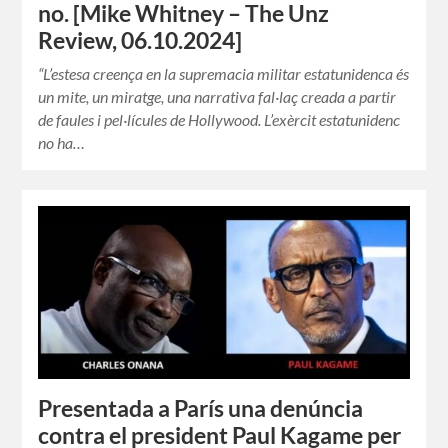
no. [Mike Whitney – The Unz
Review, 06.10.2024]
“L’estesa creença en la supremacia militar estatunidenca és
un mite, un miratge, una narrativa fal·laç creada a partir
de faules i pel·lícules de Hollywood. L’exèrcit estatunidenc
no ha…
Presentada a París una denúncia
contra el president Paul Kagame per