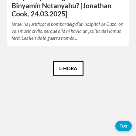
Binyamín Netanyahu? [Jonathan
Cook, 24.03.2025]
Israel ha justificat el bombardeig d’un hospital de Gaza, on
van morir civils, perquè allà hi havia un polític de Hamàs
ferit. Les lleis de la guerra només…
Català
L-HORA
Español
English
Etiquetes
Tags
Adolfo