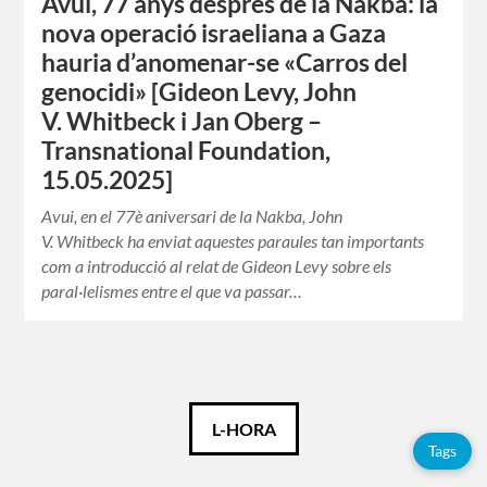
Avui, 77 anys després de la Nakba: la
nova operació israeliana a Gaza
hauria d’anomenar-se «Carros del
genocidi» [Gideon Levy, John
V. Whitbeck i Jan Oberg –
Transnational Foundation,
15.05.2025]
Avui, en el 77è aniversari de la Nakba, John
V. Whitbeck ha enviat aquestes paraules tan importants
com a introducció al relat de Gideon Levy sobre els
paral·lelismes entre el que va passar…
Català
L-HORA
Tags
Español