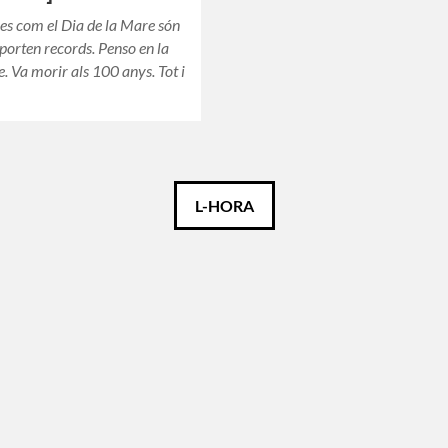
dies com el Dia de la Mare són
 porten records. Penso en la
 Va morir als 100 anys. Tot i
L-HORA