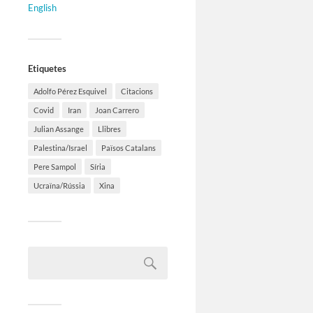
English
Etiquetes
Adolfo Pérez Esquivel
Citacions
Covid
Iran
Joan Carrero
Julian Assange
Llibres
Palestina/Israel
Països Catalans
Pere Sampol
Síria
Ucraïna/Rússia
Xina