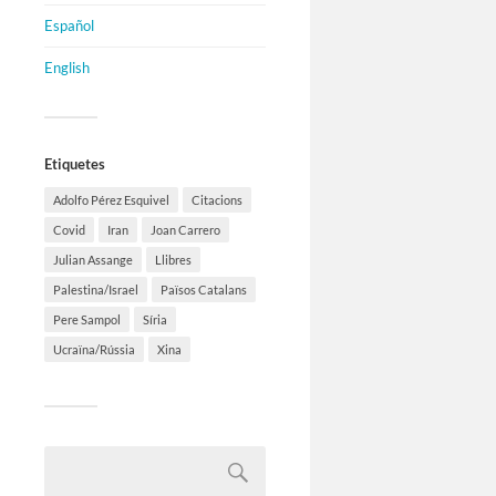
Español
English
Etiquetes
Adolfo Pérez Esquivel
Citacions
Covid
Iran
Joan Carrero
Julian Assange
Llibres
Palestina/Israel
Països Catalans
Pere Sampol
Síria
Ucraïna/Rússia
Xina