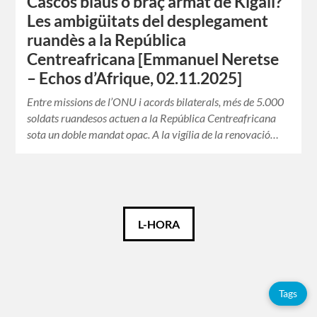
Cascos blaus o braç armat de Kigali?
Les ambigüitats del desplegament
ruandès a la República
Centreafricana [Emmanuel Neretse
– Echos d’Afrique, 02.11.2025]
Entre missions de l’ONU i acords bilaterals, més de 5.000
soldats ruandesos actuen a la República Centreafricana
sota un doble mandat opac. A la vigília de la renovació…
Català
L-HORA
Español
Français
Tags