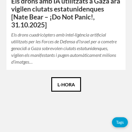
Els drons amb IA utilitzats a Gaza ara
vigilen ciutats estatunidenques
[Nate Bear – ¡Do Not Panic!,
31.10.2025]
Els drons cuadricòpters amb intel·ligència artificial
utilitzats per les Forces de Defensa d’Israel per a cometre
genocidi a Gaza sobrevolen ciutats estatunidenques,
vigilen els manifestants i pugen automàticament milions
d’imatges…
Català
L-HORA
Español
English
Tags