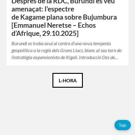
Després de la RDC, Burundi es veu
amenaçat: l’espectre
de Kagame plana sobre Bujumbura
[Emmanuel Neretse – Echos
d’Afrique, 29.10.2025]
Burundi es troba avui al centre d’una nova tempesta
geopolítica a la regió dels Grans Llacs, blanc al seu torn de
l’estratègia expansionista de Kigali. Introducció Des de…
Català
L-HORA
Español
English
Français
Tags