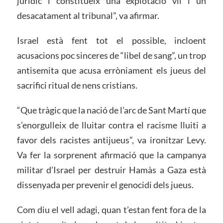
jurídic i constitueix una explotació vil i un
desacatament al tribunal”, va afirmar.
Israel està fent tot el possible, incloent
acusacions poc sinceres de “libel de sang”, un trop
antisemita que acusa erròniament els jueus del
sacrifici ritual de nens cristians.
“Que tràgic que la nació de l’arc de Sant Martí que
s’enorgulleix de lluitar contra el racisme lluiti a
favor dels racistes antijueus”, va ironitzar Levy.
Va fer la sorprenent afirmació que la campanya
militar d’Israel per destruir Hamàs a Gaza està
dissenyada per prevenir el genocidi dels jueus.
Com diu el vell adagi, quan t’estan fent fora de la