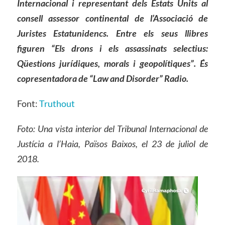
Internacional i representant dels Estats Units al
consell assessor continental de l’Associació de
Juristes Estatunidencs.
Entre els seus llibres
figuren “Els drons i els assassinats selectius:
Qüestions jurídiques, morals i geopolítiques”.
És
copresentadora de “Law and Disorder” Radio.
Font:
Truthout
Foto:
Una vista interior del
Tribunal
Internacional de
Justícia a l’Haia, Països Baixos, el 23 de juliol de
2018.
Reproductor
de
vídeo