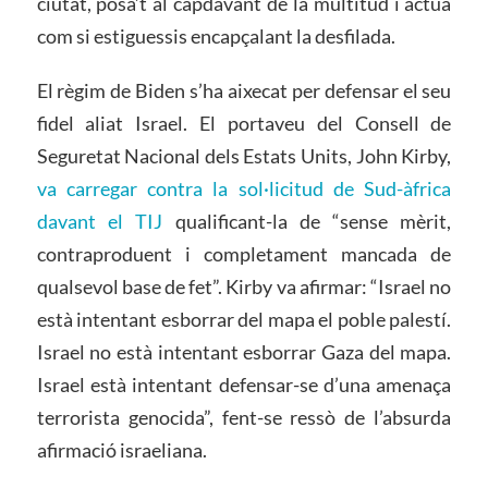
ciutat, posa’t al capdavant de la multitud i actua
com si estiguessis encapçalant la desfilada.
El règim de Biden s’ha aixecat per defensar el seu
fidel aliat Israel. El portaveu del Consell de
Seguretat Nacional dels Estats Units, John Kirby,
va carregar contra la sol·licitud de Sud-àfrica
davant el TIJ
qualificant-la de “sense mèrit,
contraproduent i completament mancada de
qualsevol base de fet”. Kirby va afirmar: “Israel no
està intentant esborrar del mapa el poble palestí.
Israel no està intentant esborrar Gaza del mapa.
Israel està intentant defensar-se d’una amenaça
terrorista genocida”, fent-se ressò de l’absurda
afirmació israeliana.