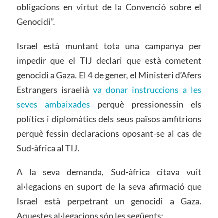
obligacions en virtut de la Convenció sobre el
Genocidi”.
Israel està muntant tota una campanya per
impedir que el TIJ declari que està cometent
genocidi a Gaza. El 4 de gener, el Ministeri d’Afers
Estrangers israelià
va donar instruccions a les
seves ambaixades
perquè pressionessin els
polítics i diplomàtics dels seus països amfitrions
perquè fessin declaracions oposant-se al cas de
Sud-àfrica al TIJ.
A la seva demanda, Sud-àfrica citava vuit
al·legacions en suport de la seva afirmació que
Israel està perpetrant un genocidi a Gaza.
Aquestes al·legacions són les següents: