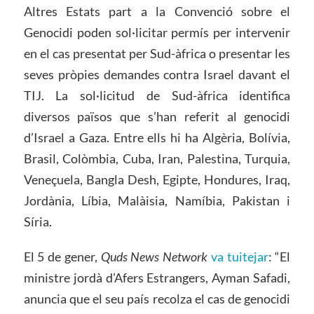
Altres Estats part a la Convenció sobre el
Genocidi poden sol·licitar permís per intervenir
en el cas presentat per Sud-àfrica o presentar les
seves pròpies demandes contra Israel davant el
TIJ. La sol·licitud de Sud-àfrica identifica
diversos països que s’han referit al genocidi
d’Israel a Gaza. Entre ells hi ha Algèria, Bolívia,
Brasil, Colòmbia, Cuba, Iran, Palestina, Turquia,
Veneçuela, Bangla Desh, Egipte, Hondures, Iraq,
Jordània, Líbia, Malàisia, Namíbia, Pakistan i
Síria.
El 5 de gener,
Quds News Network
va tuitejar
: “El
ministre jordà d’Afers Estrangers, Ayman Safadi,
anuncia que el seu país recolza el cas de genocidi