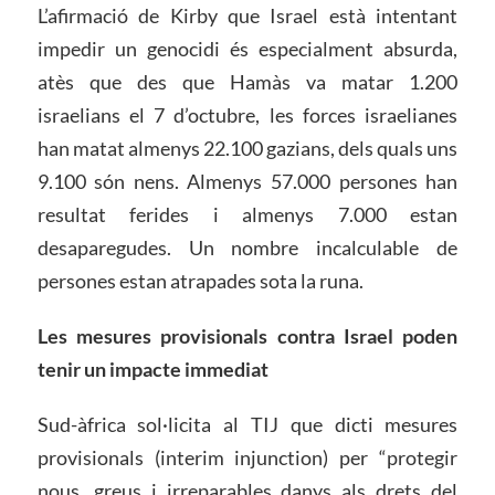
L’afirmació de Kirby que Israel està intentant
impedir un genocidi és especialment absurda,
atès que des que Hamàs va matar 1.200
israelians el 7 d’octubre, les forces israelianes
han matat almenys 22.100 gazians, dels quals uns
9.100 són nens. Almenys 57.000 persones han
resultat ferides i almenys 7.000 estan
desaparegudes. Un nombre incalculable de
persones estan atrapades sota la runa.
Les mesures provisionals contra Israel poden
tenir un impacte immediat
Sud-àfrica sol·licita al TIJ que dicti mesures
provisionals (interim injunction) per “protegir
nous, greus i irreparables danys als drets del