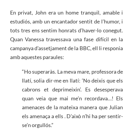
En privat, John era un home tranquil, amable i
estudiós, amb un encantador sentit de l’humor, i
tots tres ens sentim honrats d’haver-lo conegut.
Quan Vanessa travessava una fase difícil en la
campanya d’assetjament de la BBC, ell li responia
amb aquestes paraules:
“Ho superaràs. La meva mare, professora de
llatí, solia dir-me en llatí: ‘No deixis que els
cabrons et deprimeixin’. Es desesperava
quan veia que mai me’n recordava…! Els
amenaces de la mateixa manera que Julian
els amenaça a ells . D’això n’hi ha per sentir-
se’n orgullós.”