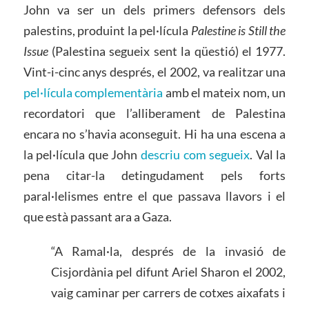
John va ser un dels primers defensors dels
palestins, produint la pel·lícula
Palestine is Still the
Issue
(Palestina segueix sent la qüestió) el 1977.
Vint-i-cinc anys després, el 2002, va realitzar una
pel·lícula complementària
amb el mateix nom, un
recordatori que l’alliberament de Palestina
encara no s’havia aconseguit. Hi ha una escena a
la pel·lícula que John
descriu com segueix
. Val la
pena citar-la detingudament pels forts
paral·lelismes entre el que passava llavors i el
que està passant ara a Gaza.
“A Ramal·la, després de la invasió de
Cisjordània pel difunt Ariel Sharon el 2002,
vaig caminar per carrers de cotxes aixafats i