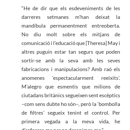
“He de dir que els esdeveniments de les
darreres setmanes m’han deixat la
mandíbula permanentment entreoberta.
No diu molt sobre els mitjans de
comunicació i l’educació que [Theresa] May i
altres puguin estar tan segurs que poden
sortir-se amb la seva amb les seves
fabricacions i manipulacions? Amb raó els
anomenes ‘espectacularment reeixits’.
M’alegro que esmentis que milions de
ciutadans britànics segueixen sent escèptics
–com sens dubte ho són–, però la ‘bombolla
de filtres’ segueix tenint el control. Per
primera vegada a la meva vida, he
d’esforçar-me per no desanimar-me.”