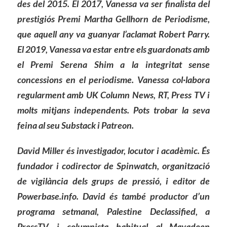
des del 2015. El 2017, Vanessa va ser finalista del
prestigiós Premi Martha Gellhorn de Periodisme,
que aquell any va guanyar l’aclamat Robert Parry.
El 2019, Vanessa va estar entre els guardonats amb
el Premi Serena Shim a la integritat sense
concessions en el periodisme.
Vanessa col·labora
regularment amb UK Column News, RT, Press TV i
molts mitjans independents.
Pots trobar la seva
feina al seu Substack i Patreon.
David Miller és investigador, locutor i acadèmic. És
fundador i codirector de Spinwatch, organització
de vigilància dels grups de pressió, i editor de
Powerbase.info. David és també productor d’un
programa setmanal, Palestine Declassified, a
PressTV, i columnista habitual al Mayadeen