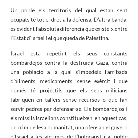
Un poble els territoris del qual estan sent
ocupats té tot el dret a la defensa. D’altra banda,
és evident l’absoluta diferència que existeix entre
l’Estat d’Israel i el que queda de Palestina.
Israel està repetint els seus constants
bombardejos contra la destruïda Gaza, contra
una població a la qual s’impedeix l’arribada
d’aliments, medicaments, sense exèrcit i que
només té projectils que els seus milicians
fabriquen en tallers sense recursos o que fan
servir pedres per defensar-se. Els bombardejos i
els míssils israelians constitueixen, en aquest cas,
un crim de lesa humanitat, una ofensa del govern
d’Israel a les víctimes de l’holocaust i al poble