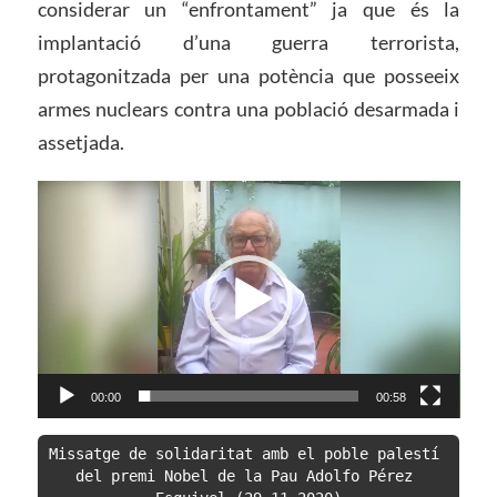
considerar un “enfrontament” ja que és la
implantació d’una guerra terrorista,
protagonitzada per una potència que posseeix
armes nuclears contra una població desarmada i
assetjada.
Reproductor
de
vídeo
00:00
00:58
Missatge de solidaritat amb el poble palestí 
del premi Nobel de la Pau Adolfo Pérez 