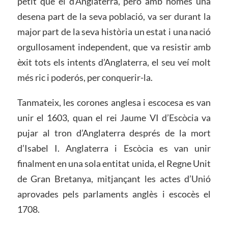
petit que el d’Anglaterra, però amb només una
desena part de la seva població, va ser durant la
major part de la seva història un estat i una nació
orgullosament independent, que va resistir amb
èxit tots els intents d’Anglaterra, el seu veí molt
més ric i poderós, per conquerir-la.
Tanmateix, les corones anglesa i escocesa es van
unir el 1603, quan el rei Jaume VI d’Escòcia va
pujar al tron d’Anglaterra després de la mort
d’Isabel I. Anglaterra i Escòcia es van unir
finalment en una sola entitat unida, el Regne Unit
de Gran Bretanya, mitjançant les actes d’Unió
aprovades pels parlaments anglès i escocès el
1708.