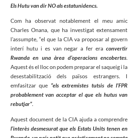
Els Hutu van dir NO als estatunidencs.
Com ha observat notablement el meu amic
Charles Onana, que ha investigat extensament
l’assumpte, “el que la CIA va proposar al govern
interí hutu i es van negar a fer era
convertir
Rwanda en una àrea d’operacions encobertes
.
Aquest és el lloc on podem preparar el saqueig i la
desestabilització dels països estrangers. I
emfasitzar que
“els extremistes tutsis de l’FPR
probablement van acceptar el que els hutus van
rebutjar”
.
Aquest document de la CIA ajuda a comprendre
l’interès desmesurat que els Estats Units tenen en
Rwanda, un país petit que pràcticament no compta