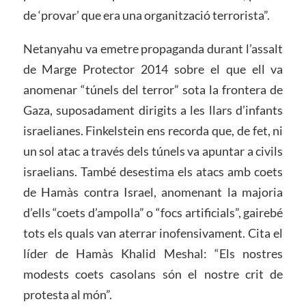
de ‘provar’ que era una organització terrorista”.
Netanyahu va emetre propaganda durant l’assalt
de Marge Protector 2014 sobre el que ell va
anomenar “túnels del terror” sota la frontera de
Gaza, suposadament dirigits a les llars d’infants
israelianes. Finkelstein ens recorda que, de fet, ni
un sol atac a través dels túnels va apuntar a civils
israelians. També desestima els atacs amb coets
de Hamàs contra Israel, anomenant la majoria
d’ells “coets d’ampolla” o “focs artificials”, gairebé
tots els quals van aterrar inofensivament. Cita el
líder de Hamàs Khalid Meshal: “Els nostres
modests coets casolans són el nostre crit de
protesta al món”.