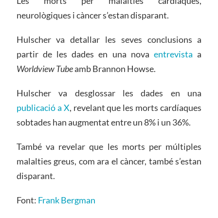
Les morts per malalties cardíaques,
neurològiques i càncer s’estan disparant.
Hulscher va detallar les seves conclusions a
partir de les dades en una nova
entrevista
a
Worldview Tube
amb Brannon Howse.
Hulscher va desglossar les dades en una
publicació a X
, revelant que les morts cardíaques
sobtades han augmentat entre un 8% i un 36%.
També va revelar que les morts per múltiples
malalties greus, com ara el càncer, també s’estan
disparant.
Font:
Frank Bergman