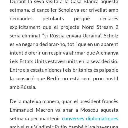
Durant la seva visita a la Casa Blanca aquesta
setmana, el canceller Scholz va ser crivellat amb
demandes petulants perquè declarés
explícitament que el projecte Nord Stream 2
seria eliminat “si Rússia envaïa Ucraïna”. Scholz
es va negar a declarar-ho, tot i que en un aparent
intent d’oferir un respir va afirmar que Alemanya
i els Estats Units estaven units en la seva decisió.
Entre els estatunidencs i els britànics és palpable
la sensació que Berlín no està sent prou hostil
amb Rússia.
De la mateixa manera, quan el president francès
Emmanuel Macron va anar a Moscou aquesta
setmana per mantenir
converses diplomàtiques
amb el rus Vladimir Putin, també hi va haver una