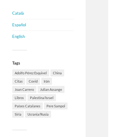
Català
Español
English
Tags
Adolfo Pérez Esquivel
China
Citas
Covid
Irán
Joan Carrero
Julian Assange
Libros
Palestina/Israel
Países Catalanes
Pere Sampol
Siria
Ucrania/Rusia