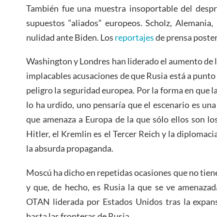
También fue una muestra insoportable del despr
supuestos “aliados” europeos. Scholz, Alemania
nulidad ante Biden. Los
reportajes
de prensa poster
Washington y Londres han liderado el aumento de l
implacables acusaciones de que Rusia está a punto 
peligro la seguridad europea. Por la forma en que
lo ha urdido, uno pensaría que el escenario es una
que amenaza a Europa de la que sólo ellos son lo
Hitler, el Kremlin es el Tercer Reich y la diplomac
la absurda propaganda.
Moscú ha dicho en repetidas ocasiones que no tiene
y que, de hecho, es Rusia la que se ve amenazada
OTAN liderada por Estados Unidos tras la expans
hasta las fronteras de Rusia.