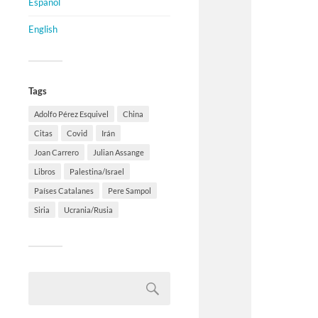
Español
English
Tags
Adolfo Pérez Esquivel
China
Citas
Covid
Irán
Joan Carrero
Julian Assange
Libros
Palestina/Israel
Países Catalanes
Pere Sampol
Siria
Ucrania/Rusia