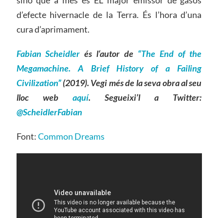
sinó que a més és EL major emissor de gasos
d’efecte hivernacle de la Terra. És l’hora d’una
cura d’aprimament.
Fabian Scheidler
és l
‘
autor de
“The End of the
Megamachine. A Brief History of a Failing
Civilization”
(2019). Vegi més de la seva obra al seu
lloc web
aquí
. Segueixi’l a Twitter:
@ScheidlerFabian
Font:
Common Dreams