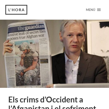
L'HORA
MENÚ
Els crims d’Occident a
l’Afganistan i el sofriment