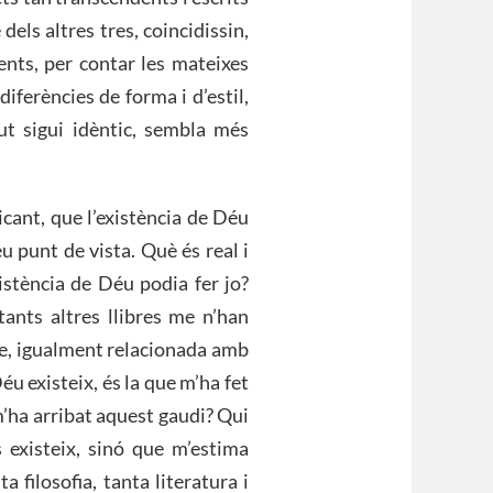
dels altres tres, coincidissin,
ents, per contar les mateixes
ferències de forma i d’estil,
gut sigui idèntic, sembla més
icant, que l’existència de Déu
eu punt de vista. Què és real i
istència de Déu podia fer jo?
ants altres llibres me n’han
le, igualment relacionada amb
Déu existeix, és la que m’ha fet
 m’ha arribat aquest gaudi? Qui
 existeix, sinó que m’estima
 filosofia, tanta literatura i