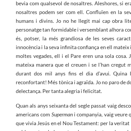
bevia com qualsevol de nosaltres. Aleshores, si er
nosaltres podem ser com ell. Confluïen en la se
humans i divins. Jo no he llegit mai cap obra li
personatge tan formidable i versemblant alhora co
és, potser, la més grandiosa de les seves carac
innocència i la seva infinita confiança en ell mateix 
moltes vegades, ell i el Pare eren una sola cosa. Jo
mateixa manera que el creuen i se l’han cregut 
durant dos mil anys fins el dia d’avui. Quina l
reconfortant! Més tònica i agraïda. Jo no paro de do
delectança. Per tanta alegria i felicitat.
Quan als anys seixanta del segle passat vaig desco
americans com
Superman
i companyia, vaig veure q
que vivia Jesús en el Nou Testament: per la veritat i