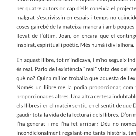
per quatre autors on cap d’ells coneixia el projecte 
malgrat s’escrivissin en espais i temps no coincid
coses gairebé de la mateixa manera i amb poques di
llevat de l’últim, Joan, on encara que el contin
inspirat, espiritual i poètic. Més humà i diví alhora.
En aquest llibre, tot m’indicava, i m’ho segueix ind
és real. Parlo de l’existència “real” vista des del m
què no? Quina millor troballa que aquesta de l’ex
Només un llibre me la podia proporcionar, com t
proporcionades altres. Una altra certesa indubtab
els llibres i en el mateix sentit, en el sentit de que 
gaudir tota la vida de la lectura i dels llibres. D’on
l’ha generat i me l’ha fet arribar? Déu no només
incondicionalment regalant-me tanta història, tanta