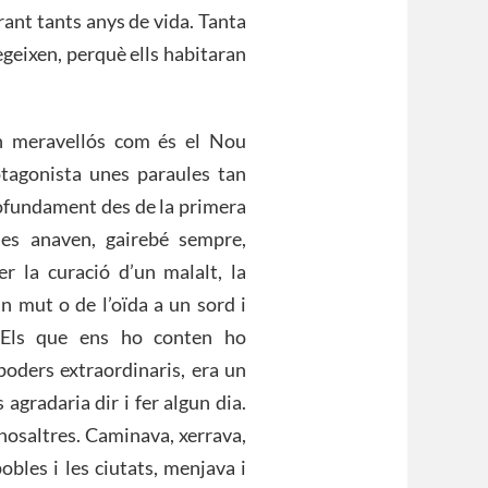
rant tants anys de vida. Tanta
legeixen, perquè ells habitaran
an meravellós com és el Nou
tagonista unes paraules tan
ofundament des de la primera
les anaven, gairebé sempre,
 la curació d’un malalt, la
un mut o de l’oïda a un sord i
. Els que ens ho conten ho
oders extraordinaris, era un
 agradaria dir i fer algun dia.
nosaltres. Caminava, xerrava,
pobles i les ciutats, menjava i