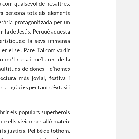
a com qualsevol de nosaltres,
va persona tots els elements
terària protagonitzada per un
m la de Jesús. Perquè aquesta
terístiques: la seva immensa
i en el seu Pare. Tal com va dir
 me’l creia i me’l crec, de la
multituds de dones i d’homes
ectura més jovial, festiva i
nar gràcies per tant d’èxtasi i
brir els populars superherois
ue ells vivien per allò mateix
 la justícia. Pel bé de tothom,