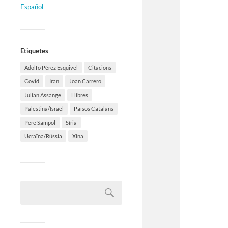
Español
Etiquetes
Adolfo Pérez Esquivel
Citacions
Covid
Iran
Joan Carrero
Julian Assange
Llibres
Palestina/Israel
Països Catalans
Pere Sampol
Síria
Ucraïna/Rússia
Xina