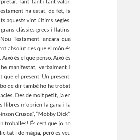
retar. Tant, tant i tant valor,
estament ha estat, de fet, la
ats aquests vint últims segles.
rans clàssics grecs i llatins,
l Nou Testament, encara que
 tot absolut des que el món és
it. Això és el que penso. Això és
he manifestat, verbalment i
t que el present. Un present,
abo de dir també ho he trobat
racles. Des de molt petit, ja en
 llibres m’obrien la gana i la
Robinson Crusoe”, “Mobby Dick”,
ón troballes! És cert que jo no
icitat i de màgia, però es veu