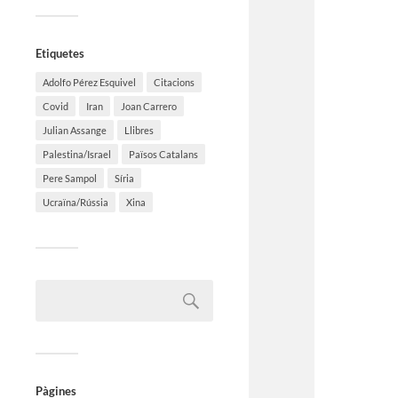
Etiquetes
Adolfo Pérez Esquivel
Citacions
Covid
Iran
Joan Carrero
Julian Assange
Llibres
Palestina/Israel
Països Catalans
Pere Sampol
Síria
Ucraïna/Rússia
Xina
Pàgines