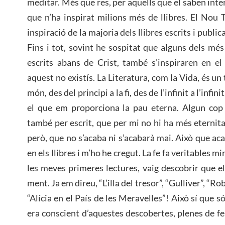
meditar. Més que res, per aquells que el saben interp
que n’ha inspirat milions més de llibres. El Nou T
inspiració de la majoria dels llibres escrits i public
Fins i tot, sovint he sospitat que alguns dels més g
escrits abans de Crist, també s’inspiraren en e
aquest no existís. La Literatura, com la Vida, és un
món, des del principi a la fi, des de l’infinit a l’infin
el que em proporciona la pau eterna. Algun cop 
també per escrit, que per mi no hi ha més eternita
però, que no s’acaba ni s’acabarà mai. Això que ac
en els llibres i m’ho he cregut. La fe fa veritables mi
les meves primeres lectures, vaig descobrir que els
ment. Ja em direu, “L’illa del tresor”, “Gulliver”, “
“Alícia en el País de les Meravelles”! Això sí que s
era conscient d’aquestes descobertes, plenes de fel