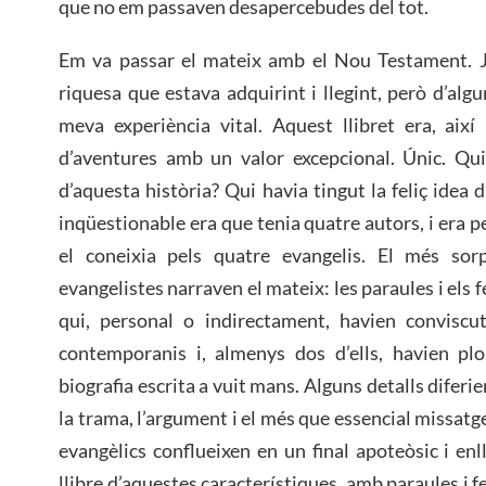
que no em passaven desapercebudes del tot.
Em va passar el mateix amb el Nou Testament. Jo
riquesa que estava adquirint i llegint, però d’alg
meva experiència vital. Aquest llibret era, així
d’aventures amb un valor excepcional. Únic. Qui
d’aquesta història? Qui havia tingut la feliç idea 
inqüestionable era que tenia quatre autors, i era 
el coneixia pels quatre evangelis. El més sor
evangelistes narraven el mateix: les paraules i els 
qui, personal o indirectament, havien conviscut
contemporanis i, almenys dos d’ells, havien plo
biografia escrita a vuit mans. Alguns detalls diferie
la trama, l’argument i el més que essencial missatge
evangèlics conflueixen en un final apoteòsic i en
llibre d’aquestes característiques, amb paraules i f