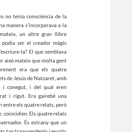
 no tenia consciència de la
una manera s’incorporava a la
 mateix, un altre gran llibre
 podia ser el creador màgic
d’escriure-la? El que semblava
per això mateix que molta gent
prenent era que els quatre
fets de Jesús de Natzaret, amb
 i conegut, i del qual eren
rat i rigut. Era gairebé una
n entre els quatre relats, però
, coincidien. Els quatre relats
lluernador. És estrany que un
ets tan transcendents i escrits