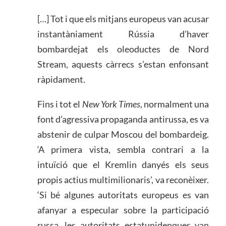
[…] Tot i que els mitjans europeus van acusar
instantàniament Rússia d’haver
bombardejat els oleoductes de Nord
Stream, aquests càrrecs s’estan enfonsant
ràpidament.
Fins i tot el
New York Times
, normalment una
font d’agressiva propaganda antirussa, es va
abstenir de culpar Moscou del bombardeig.
‘A primera vista, sembla contrari a la
intuïció que el Kremlin danyés els seus
propis actius multimilionaris’, va reconèixer.
‘Si bé algunes autoritats europeus es van
afanyar a especular sobre la participació
russa, les autoritats estatunidenques van