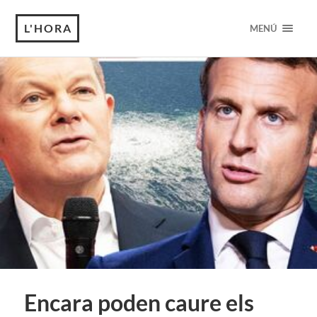
L'HORA
MENÚ
Encara poden caure els