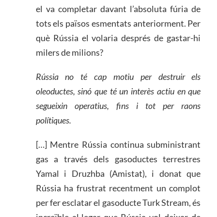
el va completar davant l’absoluta fúria de
tots els països esmentats anteriorment. Per
què Rússia el volaria després de gastar-hi
milers de milions?
Rússia no té cap motiu per destruir els
oleoductes, sinó que té un interès actiu en que
segueixin operatius, fins i tot per raons
polítiques.
[…] Mentre Rússia continua subministrant
gas a través dels gasoductes terrestres
Yamal i Druzhba (Amistat), i donat que
Rússia ha frustrat recentment un complot
per fer esclatar el gasoducte Turk Stream, és
increïble al·legar que Rússia vol deixar de