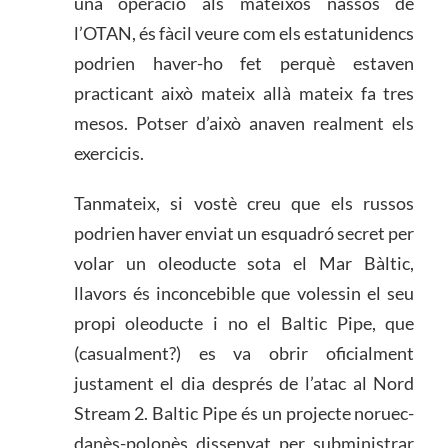
una operació als mateixos nassos de
l’OTAN, és fàcil veure com els estatunidencs
podrien haver-ho fet perquè estaven
practicant això mateix allà mateix fa tres
mesos. Potser d’això anaven realment els
exercicis.
Tanmateix, si vostè creu que els russos
podrien haver enviat un esquadró secret per
volar un oleoducte sota el Mar Bàltic,
llavors és inconcebible que volessin el seu
propi oleoducte i no el Baltic Pipe, que
(casualment?) es va obrir oficialment
justament el dia després de l’atac al Nord
Stream 2. Baltic Pipe és un projecte noruec-
danès-polonès dissenyat per subministrar