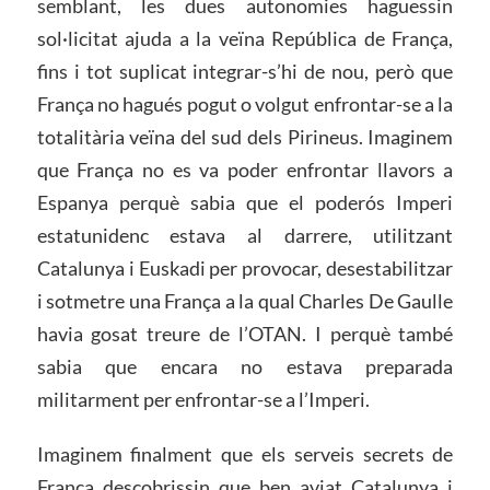
semblant, les dues autonomies haguessin
sol·licitat ajuda a la veïna República de França,
fins i tot suplicat integrar-s’hi de nou, però que
França no hagués pogut o volgut enfrontar-se a la
totalitària veïna del sud dels Pirineus. Imaginem
que França no es va poder enfrontar llavors a
Espanya perquè sabia que el poderós Imperi
estatunidenc estava al darrere, utilitzant
Catalunya i Euskadi per provocar, desestabilitzar
i sotmetre una França a la qual Charles De Gaulle
havia gosat treure de l’OTAN. I perquè també
sabia que encara no estava preparada
militarment per enfrontar-se a l’Imperi.
Imaginem finalment que els serveis secrets de
França descobrissin que ben aviat Catalunya i