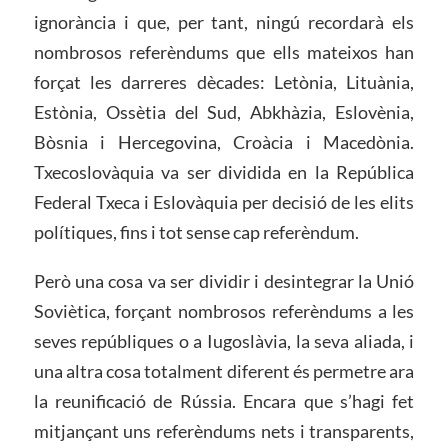
ignorància i que, per tant, ningú recordarà els
nombrosos referèndums que ells mateixos han
forçat les darreres dècades: Letònia, Lituània,
Estònia, Ossètia del Sud, Abkhàzia, Eslovènia,
Bòsnia i Hercegovina, Croàcia i Macedònia.
Txecoslovàquia va ser dividida en la República
Federal Txeca i Eslovàquia per decisió de les elits
polítiques, fins i tot sense cap referèndum.
Però una cosa va ser dividir i desintegrar la Unió
Soviètica, forçant nombrosos referèndums a les
seves repúbliques o a Iugoslàvia, la seva aliada, i
una altra cosa totalment diferent és permetre ara
la reunificació de Rússia. Encara que s’hagi fet
mitjançant uns referèndums nets i transparents,