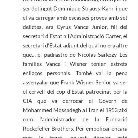
ser detingut Dominique Strauss-Kahn i que
el va carregar amb escasses proves amb set
delictes, era Cyrus Vance Junior, fill del
secretari d’Estat a l’Administració Carter, el
secretari d’Estat adjunt del qual no era altre
que… el padrastre de Nicolas Sarkozy. Les
famílies Vance i Wisner tenien estrets
enllaços personals. També val la pena
assenyalar que Frank Wisner Senior va ser
el cervell del cop d’Estat patrocinat per la
CIA que va derrocar el Govern de
Mohammed Mossadegh a l’Iran el 1953 així
com l’administrador de la Fundació
Rockefeller Brothers. Per embolicar encara
més la troca, aquest dossier està