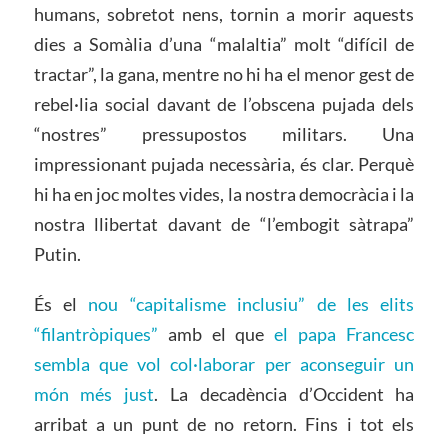
humans, sobretot nens, tornin a morir aquests
dies a Somàlia d’una “malaltia” molt “difícil de
tractar”, la gana, mentre no hi ha el menor gest de
rebel·lia social davant de l’obscena pujada dels
“nostres” pressupostos militars. Una
impressionant pujada necessària, és clar. Perquè
hi ha en joc moltes vides, la nostra democràcia i la
nostra llibertat davant de “l’embogit sàtrapa”
Putin.
És el
nou “capitalisme inclusiu” de les elits
“filantròpiques”
amb el que
el papa Francesc
sembla que vol col·laborar per aconseguir un
món més just
. La decadència d’Occident ha
arribat a un punt de no retorn. Fins i tot els