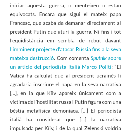
iniciar aquesta guerra, o menteixen o estan
equivocats. Encara que sigui el mateix papa
Francesc, que acaba de demanar directament al
president Putin que aturi la guerra. Ni fins i tot
l’equidistància em sembla de rebut davant
l’imminent projecte d’atacar Rússia fins a la seva
mateixa destrucció
. Com comenta
Sputnik
sobre
un article del periodista italià Marco Politi
: “El
Vaticà ha calculat que al president ucraïnès li
agradaria inscriure el papa en la seva narrativa
[…], en la que Kíiv apareix únicament com a
víctima de l’hostilitat russa i Putin figura com una
bèstia metafísica demoniaca. […] El periodista
italià ha considerat que […] la narrativa
impulsada per Kíiv, i de la qual Zelenski voldria