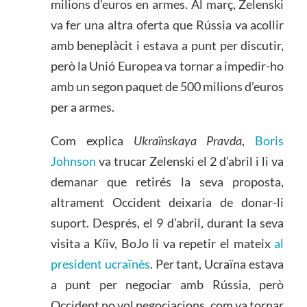
milions d’euros en armes. Al març, Zelenski
va fer una altra oferta que Rússia va acollir
amb beneplàcit i estava a punt per discutir,
però la Unió Europea va tornar a impedir-ho
amb un segon paquet de 500 milions d’euros
per a armes.
Com explica
Ukraïnskaya Pravda
,
Boris
Johnson
va trucar Zelenski el 2 d’abril i li va
demanar que retirés la seva proposta,
altrament Occident deixaria de donar-li
suport. Després, el 9 d’abril, durant la seva
visita a Kíiv, BoJo li va repetir el mateix
al
president ucraïnès
. Per tant, Ucraïna estava
a punt per negociar amb Rússia, però
Occident no vol negociacions, com va tornar