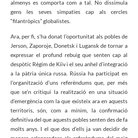
almenys es comporta com a tal. No dissimula
gens les seves simpaties cap als cercles
“filantròpics” globalistes.
Ara, per fi, s’ha donat l’oportunitat als pobles de
Jerson, Zaporoje, Donetsk i Lugansk de tornar a
expressar el profund rebuig que senten cap al
despòtic Règim de Kíiv i el seu anhel d’integració
a la pàtria única russa. Rússia ha participat en
l’organització d’uns referèndums que, per més
que se’n critiqui la realització en una situació
d’emergència com la que existeix ara en aquests
territoris, són, com a mínim, la confirmació
definitiva del que aquests pobles senten des de fa
molts anys. I el que dos d’ells ja van decidir de
manera aclaparadora als referèndums del maig