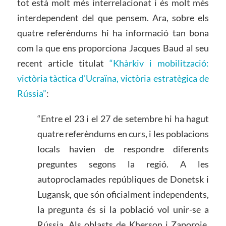
tot està molt més interrelacionat i és molt més
interdependent del que pensem. Ara, sobre els
quatre referèndums hi ha informació tan bona
com la que ens proporciona Jacques Baud al seu
recent article titulat
“Khàrkiv i mobilització:
victòria tàctica d’Ucraïna, victòria estratègica de
Rússia”
:
“Entre el 23 i el 27 de setembre hi ha hagut
quatre referèndums en curs, i les poblacions
locals havien de respondre diferents
preguntes segons la regió. A les
autoproclamades repúbliques de Donetsk i
Lugansk, que són oficialment independents,
la pregunta és si la població vol unir-se a
Rússia. Als oblasts de Kherson i Zaporoje,