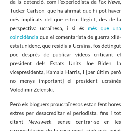
de la detenció, com l’experiodista de
Fox News
,
Tucker Carlson, que ha afirmat que hi pot haver
més implicats del que estem llegint, des de la
perspectiva ucraïnesa, i si és
més que una
coincidència
que el comentarista de guerra xilè-
estatunidenc, que residia a Ucraïna, fos detingut
poc després de publicar vídeos criticant el
president dels Estats Units Joe Biden, la
vicepresidenta, Kamala Harris, i [per últim però
no menys important] el president ucraïnès
Volodímir Zelenski.
Però els bloguers proucraïnesos estan fent hores
extres per desacreditar el periodista, fins i tot
citant
Newsweek
, sense centrar-se en les
circumstàncies de la seva mort, sinó més aviat