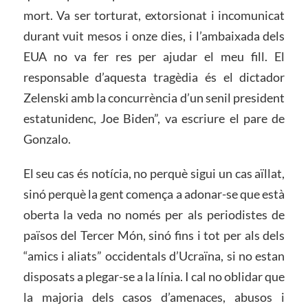
mort. Va ser torturat, extorsionat i incomunicat
durant vuit mesos i onze dies, i l’ambaixada dels
EUA no va fer res per ajudar el meu fill. El
responsable d’aquesta tragèdia és el dictador
Zelenski amb la concurrència d’un senil president
estatunidenc, Joe Biden”, va escriure el pare de
Gonzalo.
El seu cas és notícia, no perquè sigui un cas aïllat,
sinó perquè la gent comença a adonar-se que està
oberta la veda no només per als periodistes de
països del Tercer Món, sinó fins i tot per als dels
“amics i aliats” occidentals d’Ucraïna, si no estan
disposats a plegar-se a la línia. I cal no oblidar que
la majoria dels casos d’amenaces, abusos i