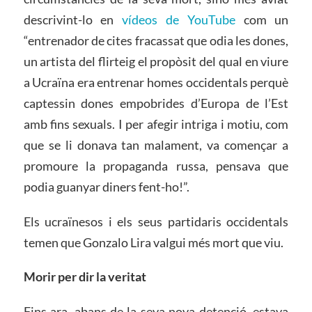
descrivint-lo en
vídeos de YouTube
com un
“entrenador de cites fracassat que odia les dones,
un artista del flirteig el propòsit del qual en viure
a Ucraïna era entrenar homes occidentals perquè
captessin dones empobrides d’Europa de l’Est
amb fins sexuals. I per afegir intriga i motiu, com
que se li donava tan malament, va començar a
promoure la propaganda russa, pensava que
podia guanyar diners fent-ho!”.
Els ucraïnesos i els seus partidaris occidentals
temen que Gonzalo Lira valgui més mort que viu.
Morir per dir la veritat
Fins ara, abans de la seva nova detenció, estava