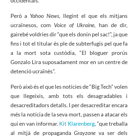
occidentals.
Però a
Yahoo News
, llegint el que els mitjans
ucraïnesos, com
Voice of Ukraine
, han de dir,
gairebé voldries dir “que els donin pel sac!”, ja que
fins i tot el titular és ple de subterfugis pel que fa
a la mort sota custòdia, “El bloguer prorús
Gonzalo Lira suposadament mor en un centre de
detenció ucraïnès”.
Però això és el que les notícies de “Big Tech” volen
que llegeixis, amb tots els desagradables i
desacreditadors detalls. I per desacreditar encara
més la notícia de la seva mort, passen a atacar els
qui en van informar.
Kit Klarenberg
, “que treballa
al mitjà de propaganda
Grayzone
va ser dels