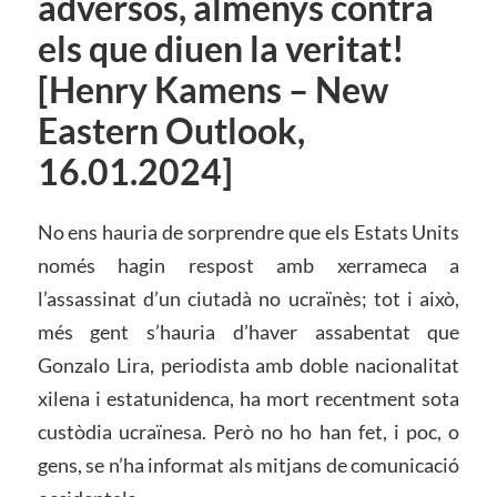
adversos, almenys contra
els que diuen la veritat!
[Henry Kamens – New
Eastern Outlook,
16.01.2024]
No ens hauria de sorprendre que els Estats Units
només hagin respost amb xerrameca a
l’assassinat d’un ciutadà no ucraïnès; tot i això,
més gent s’hauria d’haver assabentat que
Gonzalo Lira, periodista amb doble nacionalitat
xilena i estatunidenca, ha mort recentment sota
custòdia ucraïnesa. Però no ho han fet, i poc, o
gens, se n’ha informat als mitjans de comunicació