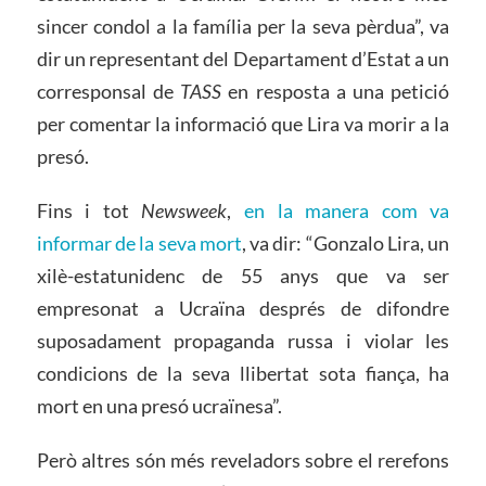
sincer condol a la família per la seva pèrdua”, va
dir un representant del Departament d’Estat a un
corresponsal de
TASS
en resposta a una petició
per comentar la informació que Lira va morir a la
presó.
Fins i tot
Newsweek
,
en la manera com va
informar de la seva mort
, va dir: “Gonzalo Lira, un
xilè-estatunidenc de 55 anys que va ser
empresonat a Ucraïna després de difondre
suposadament propaganda russa i violar les
condicions de la seva llibertat sota fiança, ha
mort en una presó ucraïnesa”.
Però altres són més reveladors sobre el rerefons