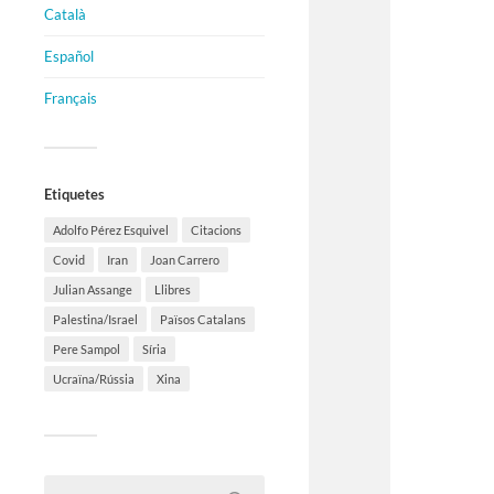
Català
Español
Français
Etiquetes
Adolfo Pérez Esquivel
Citacions
Covid
Iran
Joan Carrero
Julian Assange
Llibres
Palestina/Israel
Països Catalans
Pere Sampol
Síria
Ucraïna/Rússia
Xina