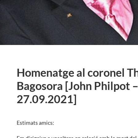
Homenatge al coronel T
Bagosora [John Philpot 
27.09.2021]
Estimats amics:
Em dirigeixo a vosaltres en relació amb la mort de