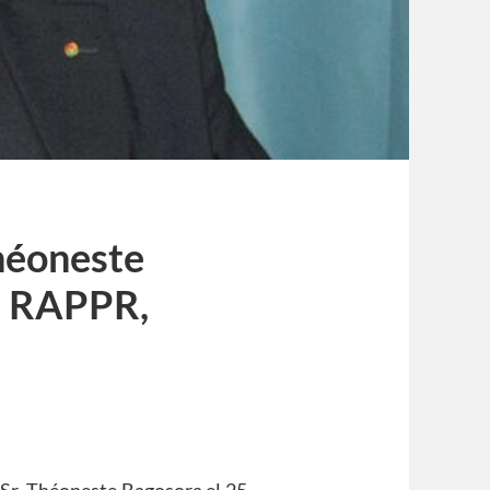
héoneste
– RAPPR,
l Sr. Théoneste Bagosora el 25