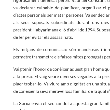
rigorosament defensat pel Sr. Raphael Constant de
va declarar culpable de planificar, organitzar el 
d’actes personals per matar persones. Va ser declar
als seus suposats subordinats durant uns dies 
president Habyarimana el 6 d’abril de 1994. Suposa
de fer per evitar els assassinats.
Els mitjans de comunicació són mandrosos i inno
permetre transmetre els falsos mites propagats per
Vaig tenir l’honor de conèixer aquest gran home que
a la presó. El vaig veure diverses vegades a la pr
plaer trobar-lo. Va viure amb dignitat en una situac
de conèixer la seva meravellosa família, de la qual n
La Xarxa envia el seu condol a aquesta gran famíli