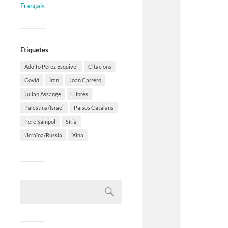
Français
Etiquetes
Adolfo Pérez Esquivel
Citacions
Covid
Iran
Joan Carrero
Julian Assange
Llibres
Palestina/Israel
Països Catalans
Pere Sampol
Síria
Ucraïna/Rússia
Xina