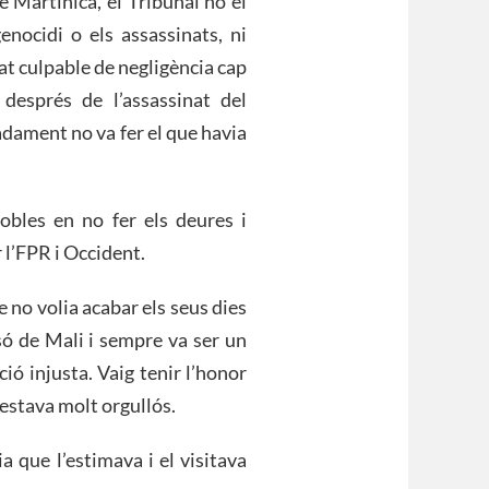
 Martinica, el Tribunal no el
genocidi o els assassinats, ni
at culpable de negligència cap
després de l’assassinat del
dament no va fer el que havia
bles en no fer els deures i
 l’FPR i Occident.
 no volia acabar els seus dies
esó de Mali i sempre va ser un
ió injusta. Vaig tenir l’honor
’estava molt orgullós.
a que l’estimava i el visitava