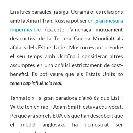
En altres paraules, ja sigui Ucraïna o les relacions
amb la Xina i l’Iran, Rússia pot ser
en gran mesura
impermeable
(excepte l’amenaça mútuament
destructiva de la Tercera Guerra Mundial) als
afalacs dels Estats Units. Moscou es pot prendre
el seu temps amb Ucraïna i considerar altres
assumptes en una anàlisi estrictament de cost-
benefici. Es pot veure que els Estats Units
no
tenen cap influència real
.
Tanmateix, la gran paradoxa d’això és que List i
Witte tenien raó, i Adam Smith estava equivocat.
Perquè ara són els EUA els que han descobert que
el model anglosaxó ha demostrat ser