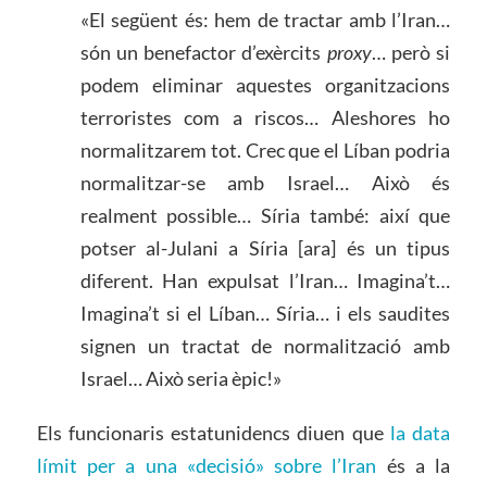
«El següent és: hem de tractar amb l’Iran…
són un benefactor d’exèrcits
proxy
… però si
podem eliminar aquestes organitzacions
terroristes com a riscos… Aleshores ho
normalitzarem tot. Crec que el Líban podria
normalitzar-se amb Israel… Això és
realment possible… Síria també: així que
potser al-Julani a Síria [ara] és un tipus
diferent. Han expulsat l’Iran… Imagina’t…
Imagina’t si el Líban… Síria… i els saudites
signen un tractat de normalització amb
Israel… Això seria èpic!»
Els funcionaris estatunidencs diuen que
la data
límit per a una «decisió» sobre l’Iran
és a la