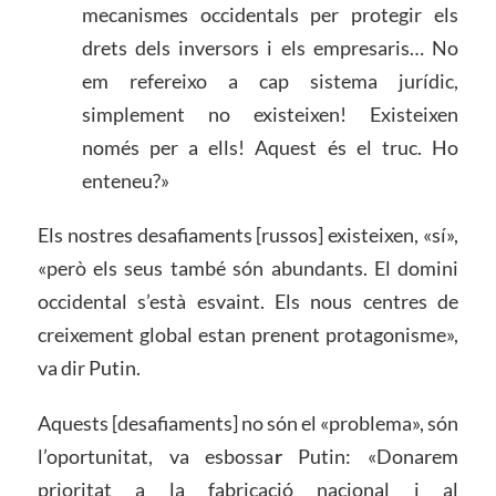
mecanismes occidentals per protegir els
drets dels inversors i els empresaris… No
em refereixo a cap sistema jurídic,
simplement no existeixen! Existeixen
només per a ells! Aquest és el truc. Ho
enteneu?»
Els nostres desafiaments [russos] existeixen, «sí»,
«però els seus també són abundants. El domini
occidental s’està esvaint. Els nous centres de
creixement global estan prenent protagonisme»,
va dir Putin.
Aquests [desafiaments] no són el «problema», són
l’oportunitat, va esbossa
r
Putin: «Donarem
prioritat a la fabricació nacional i al