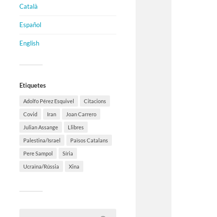
Català
Español
English
Etiquetes
Adolfo Pérez Esquivel
Citacions
Covid
Iran
Joan Carrero
Julian Assange
Llibres
Palestina/Israel
Països Catalans
Pere Sampol
Síria
Ucraïna/Rússia
Xina