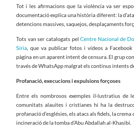
Tot i les afirmacions que la violència va ser espo
documentació explica una història diferent: la d’ata
detencions massives, saquejos, desplaçaments forços
Tots van ser catalogats pel
Centre Nacional de Do
Síria
, que va publicar fotos i vídeos a Faceboo
pàgina en un aparent intent de censura. El grup co
través de WhatsApp malgrat els continus intents de 
Profanació, execucions i expulsions forçoses
Entre els nombrosos exemples il·lustratius de le
comunitats alauites i cristianes hi ha la destruc
profanació d’esglésies, els atacs als fidels, la crema
incineració de la tomba d’Abu Abdallah al-Khasibi.