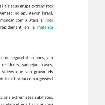
) i els seus grups extremistes
 Damasc, no apuntaven Israel,
començar com a atacs a llocs
ir ràpidament en la
matança
ces de seguretat sirianes, van
s residents, saquejant cases,
s vídeos que van gravar els
nt-los a bordar com a gossos i
cions extremistes salafistes,
una neteja ètnica. La campanya