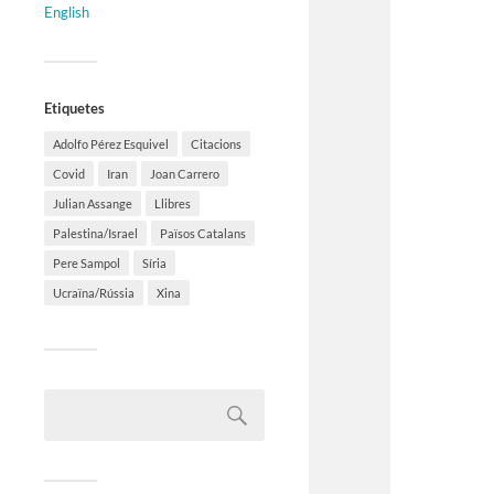
English
Etiquetes
Adolfo Pérez Esquivel
Citacions
Covid
Iran
Joan Carrero
Julian Assange
Llibres
Palestina/Israel
Països Catalans
Pere Sampol
Síria
Ucraïna/Rússia
Xina