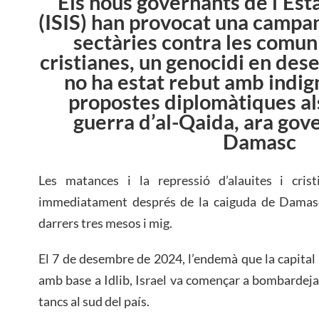
Els nous governants de l’Esta
(ISIS) han provocat una campa
sectàries contra les comuni
cristianes, un genocidi en de
no ha estat rebut amb indig
propostes diplomàtiques al
guerra d’al-Qaida, ara gov
Damasc
Les matances i la repressió d’alauites i cris
immediatament després de la caiguda de Damasc
darrers tres mesos i mig.
El 7 de desembre de 2024, l’endemà que la capital
amb base a Idlib, Israel va començar a bombardejar 
tancs al sud del país.