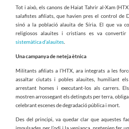
Tot i això, els canons de Haiat Tahrir al-Xam (HTX
salafistes afiliats, que havien pres el control de
sinó a la població alauita de Síria. El que va 
religiosos alauites i cristians es va convert
sistemàtica d’alauites
.
Una campanya de neteja ètnica
Militants afiliats a l’HTX, ara integrats a les for
assaltar ciutats i pobles alauites, humiliant el
arrestant homes i executant-los als carrers. El
mostren arrossegant els detinguts per terra, obliga
celebrant escenes de degradació pública i mort.
Des del principi, va quedar clar que aquestes fac
impulsades per l’odi i la venjança, pretenien fer 