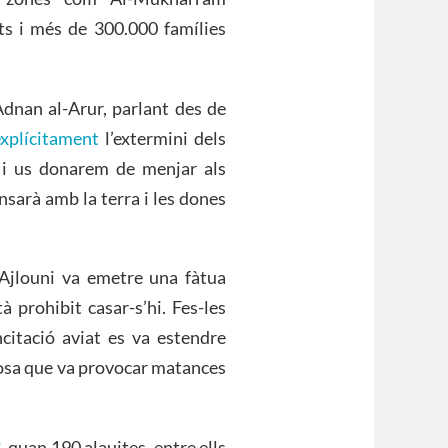
s i més de 300.000 famílies
Adnan al-Arur, parlant des de
xplícitament
l’extermini dels
em i us donarem de menjar als
nsarà amb la terra i les dones
l-Ajlouni va emetre una fàtua
à prohibit casar-s’hi. Fes-les
citació aviat es va estendre
 cosa que va provocar matances
3
, quan 190 alauites, entre ells