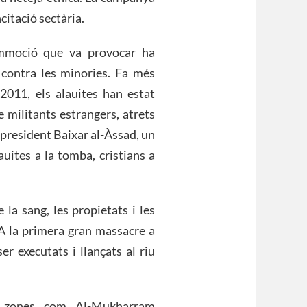
citació sectària.
ommoció que va provocar ha
contra les minories. Fa més
l 2011, els alauites han estat
 militants estrangers, atrets
t president Baixar al-Àssad, un
auites a la tomba, cristians a
 la sang, les propietats i les
. A la primera gran massacre a
er executats i llançats al riu
e zones com Al-Mukharram