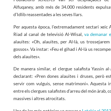
Alfuqaney, amb més de 34.000 residents expulsat
d’Idlib reassentades a les seves llars.
Per aquesta època, l’extremadament sectari xeic 
Riad al canal de televisió Al-Wisal,
va demanar e
alauites: «Oh, alauites, per Al·là, us trossejar
gossos». Va instar: «Feu el gihad i Al·là us recompe
dels alauites».
De manera similar, el clergue salafista Yassin a
declarant: «Pren dones alauites i druses, però est
servir com vulguis, sense matrimoni». Aquesta in
entre els clergues salafistes d’arreu del món àrab,
massives i altres atrocitats.
Una de les més notòries va passar a
Latakia el 201