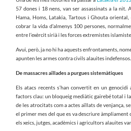
57 dones i 18 nens, van ser assassinats a la nit. 
Hama, Homs, Latakia, Tartous i Ghouta oriental, 
cobrar la vida d’almenys 100 persones, normalme
entre l’exèrcit sirià i les forces extremistes islamiste
Avui, però, ja no hi ha aquests enfrontaments, només
apunten les armes contra civils alauites indefensos
De massacres aïllades a purgues sistemàtiques
Els atacs recents s’han convertit en un genocidi
factors clau: un bloqueig mediàtic gairebé total i l
de les atrocitats com a actes aïllats de venjança,
el primer mes del que es va descriure àmpliament c
els xeics, jutges, acadèmics i agricultors alauites van