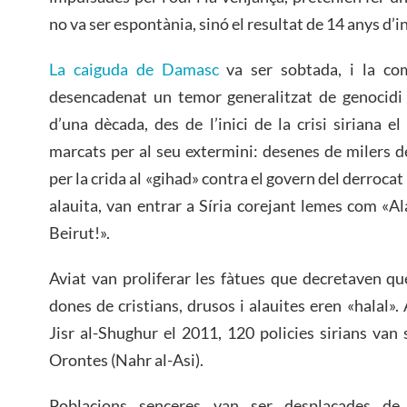
no va ser espontània, sinó el resultat de 14 anys d’in
La caiguda de Damasc
va ser sobtada, i la c
desencadenat un temor generalitzat de genocidi 
d’una dècada, des de l’inici de la crisi siriana e
marcats per al seu extermini: desenes de milers de
per la crida al «gihad» contra el govern del derroca
alauita, van entrar a Síria corejant lemes com «Al
Beirut!».
Aviat van proliferar les fàtues que decretaven que
dones de cristians, drusos i alauites eren «halal»
Jisr al-Shughur el 2011, 120 policies sirians van s
Orontes (Nahr al-Asi).
Poblacions senceres van ser desplaçades d