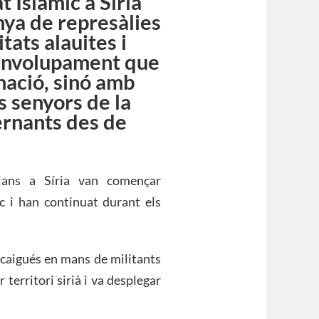
t Islàmic a Síria
nya de represàlies
tats alauites i
senvolupament que
nació, sinó amb
s senyors de la
ernants des de
tians a Síria van començar
 i han continuat durant els
 caigués en mans de militants
territori sirià i va desplegar