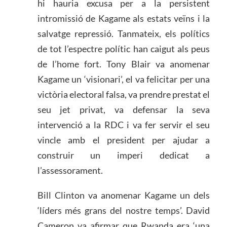
hi hauria excusa per a la persistent
intromissió de Kagame als estats veïns i la
salvatge repressió. Tanmateix, els polítics
de tot l’espectre polític han caigut als peus
de l’home fort. Tony Blair va anomenar
Kagame un ‘visionari’, el va felicitar per una
victòria electoral falsa, va prendre prestat el
seu jet privat, va defensar la seva
intervenció a la RDC i va fer servir el seu
vincle amb el president per ajudar a
construir un imperi dedicat a
l’assessorament.
Bill Clinton va anomenar Kagame un dels
‘líders més grans del nostre temps’. David
Cameron va afirmar que Rwanda era ‘una