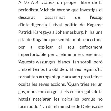
A
Do Not Disturb
, un proper llibre de la
periodista Michela Wrong que investiga el
descarat assassinat de l’excap
d’intel·ligència i rival polític de Kagame
Patrick Karegeya a Johannesburg, hi ha una
cita de Kagame que sembla molt encertada
per a explicar el seu enfocament
impertorbable per a eliminar els enemics:
‘Aquests wazungus [blancs] fan soroll, però
amb el temps ho obliden’. El seu règim s’ha
tornat tan arrogant que ara amb prou feines
oculta les seves accions. ‘Quan tries ser un
gos, mors com un gos, i els encarregats de la
neteja netejaran les deixalles perquè no
facin pudor’, va dir el ministre de Defensa de