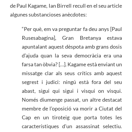
de Paul Kagame, Ian Birrell recull en el seu article
algunes substancioses anècdotes:
“Per què, em va preguntar fa deu anys [Paul
Rusesabagina], Gran Bretanya estava
apuntalant aquest dèspota amb grans dosis
d’ajuda quan la seva democràcia era una
farsa tan òbvia? […]. Kagame està enviant un
missatge clar als seus crítics amb aquest
segrest i judici: ningú està fora del seu
abast, sigui qui sigui i visqui on visqui.
Només diumenge passat, un altre destacat
membre de l’oposició va morir a Ciutat del
Cap en un tiroteig que porta totes les
característiques d’un assassinat selectiu.