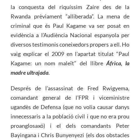
la conquesta del riquíssim Zaire des de la
Rwanda prèviament “alliberada”. La mena de
criminal que és Paul Kagame va ser posat en
evidència a l’Audiència Nacional espanyola per
diversos testimonis coneixedors propers a ell. Ho
vaig explicar el 2009 en l’apartat titulat “Paul
Kagame: un nom maleït” del llibre
África, la
ma
dre ultrajada
.
Després de l’assassinat de Fred Rwigyema,
comandant general de l’FPR i viceministre
ugandès de Defensa (que no volia causar danys
innecessaris a la població civil i que no era prou
proanglosaxó) i el dels comandants Peter
Bayingana i Chris Bunyenyezi (els dos obstacles