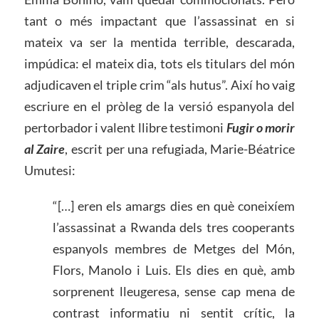
tant o més impactant que l’assassinat en si
mateix va ser la mentida terrible, descarada,
impúdica: el mateix dia, tots els titulars del món
adjudicaven el triple crim “als hutus”. Així ho vaig
escriure en el pròleg de la versió espanyola del
pertorbador i valent llibre testimoni
Fugir o morir
al Zaire
, escrit per una refugiada, Marie-Béatrice
Umutesi:
“[…] eren els amargs dies en què coneixíem
l’assassinat a Rwanda dels tres cooperants
espanyols membres de Metges del Món,
Flors, Manolo i Luis. Els dies en què, amb
sorprenent lleugeresa, sense cap mena de
contrast informatiu ni sentit crític, la