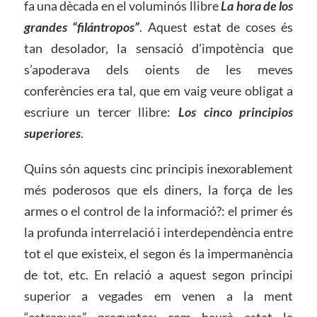
fa una dècada en el voluminós llibre
L
a hora de
l
os
gran
des “filántrop
os”
. Aquest estat de coses és
tan desolador, la sensació d’impotència que
s’apoderava dels oients de les meves
conferències era tal, que em vaig veure obligat a
escriure un tercer llibre:
Los cinc
o principi
os
superior
es
.
Quins són aquests cinc principis inexorablement
més poderosos que els diners, la força de les
armes o el control de la informació?: el primer és
la profunda interrelació i interdependència entre
tot el que existeix, el segon és la impermanència
de tot, etc. En relació a aquest segon principi
superior a vegades em venen a la ment