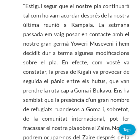
“Estigui segur que el nostre pla continuarà
tal com ho vam acordar després de la nostra
última reunió a Kampala. La setmana
passada em vaig posar en contacte amb el
nostre gran germà Yoweri Museveni i hem
decidit dur a terme algunes modificacions
sobre el pla. En efecte, com vostè va
constatar, la presa de Kigali va provocar de
seguida el pànic entre els hutus, que van
prendre la ruta cap a Goma i Bukavu. Ens ha
semblat que la presència d’un gran nombre
de refugiats ruandesos a Goma i, sobretot,
de la comunitat internacional, pot fer
fracassar el nostre pla sobre el Zaire. Només
Tags
podrem ocupar-nos del Zaire després de la