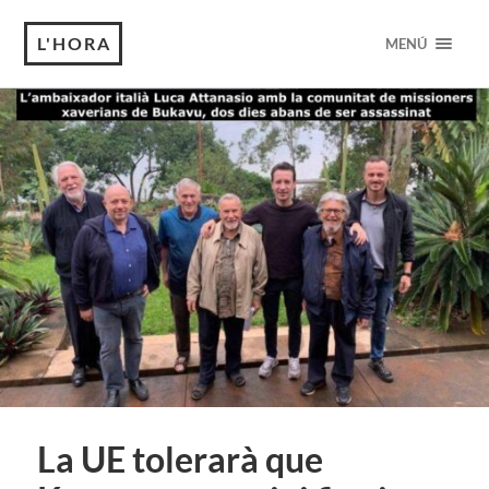
L'HORA
MENÚ
La UE tolerarà que