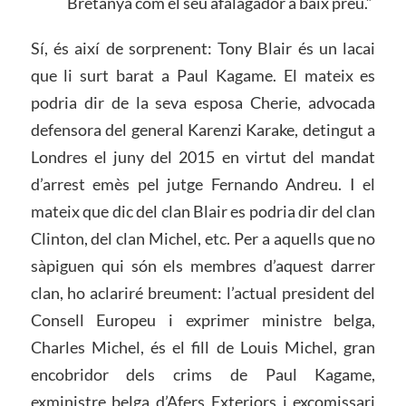
Bretanya com el seu afalagador a baix preu.”
Sí, és així de sorprenent: Tony Blair és un lacai
que li surt barat a Paul Kagame. El mateix es
podria dir de la seva esposa Cherie, advocada
defensora del general Karenzi Karake, detingut a
Londres el juny del 2015 en virtut del mandat
d’arrest emès pel jutge Fernando Andreu. I el
mateix que dic del clan Blair es podria dir del clan
Clinton, del clan Michel, etc. Per a aquells que no
sàpiguen qui són els membres d’aquest darrer
clan, ho aclariré breument: l’actual president del
Consell Europeu i exprimer ministre belga,
Charles Michel, és el fill de Louis Michel, gran
encobridor dels crims de Paul Kagame,
exministre belga d’Afers Exteriors i excomissari