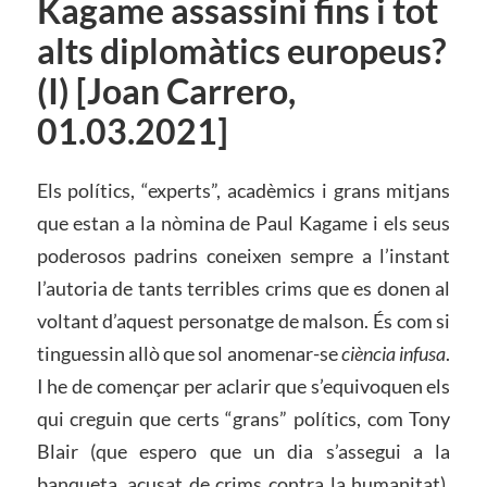
Kagame assassini fins i tot
alts diplomàtics europeus?
(I) [Joan Carrero,
01.03.2021]
Els polítics, “experts”, acadèmics i grans mitjans
que estan a la nòmina de Paul Kagame i els seus
poderosos padrins coneixen sempre a l’instant
l’autoria de tants terribles crims que es donen al
voltant d’aquest personatge de malson. És com si
tinguessin allò que sol anomenar-se
ciència infusa
.
I he de començar per aclarir que s’equivoquen els
qui creguin que certs “grans” polítics, com Tony
Blair (que espero que un dia s’assegui a la
banqueta, acusat de crims contra la humanitat),