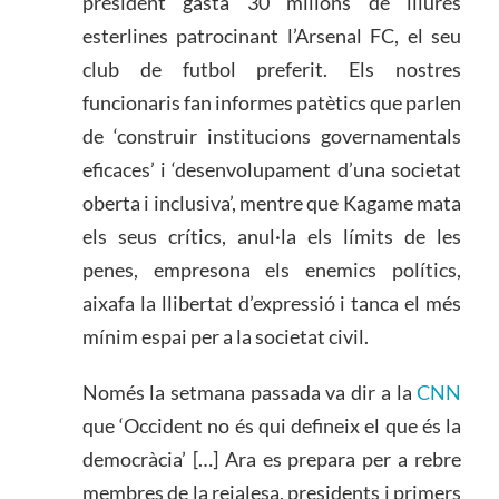
president gasta 30 milions de lliures
esterlines patrocinant l’Arsenal FC, el seu
club de futbol preferit. Els nostres
funcionaris fan informes patètics que parlen
de ‘construir institucions governamentals
eficaces’ i ‘desenvolupament d’una societat
oberta i inclusiva’, mentre que Kagame mata
els seus crítics, anul·la els límits de les
penes, empresona els enemics polítics,
aixafa la llibertat d’expressió i tanca el més
mínim espai per a la societat civil.
Només la setmana passada va dir a la
CNN
que ‘Occident no és qui defineix el que és la
democràcia’ […] Ara es prepara per a rebre
membres de la reialesa, presidents i primers