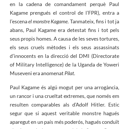
en la cadena de comandament perquè Paul
Kagame prengués el control de l’FPR), entra a
l’escena
el monstre Kagame
. Tanmateix, fins i tot ja
abans, Paul Kagame era detestat fins i tot pels
seus propis homes. A causa de les seves tortures,
els seus cruels mètodes i els seus assassinats
d’innocents en la direcció del DMI (Directorate
of Military Intelligence) de la Uganda de Yoweri
Museveni era anomenat
Pilat
.
Paul Kagame és algú mogut per una arrogància,
un rancor i una crueltat extremes, que només em
resulten comparables als d’Adolf Hitler. Estic
segur que si aquest veritable monstre hagués
aparegut en un país més poderós, hagués conduït