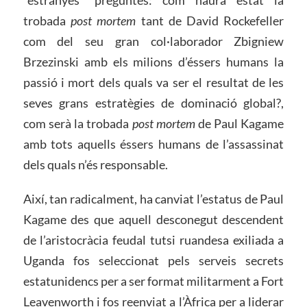
“estranyes” preguntes: com haurà estat la
trobada
post mortem
tant de David Rockefeller
com del seu gran col·laborador Zbigniew
Brzezinski amb els milions d’éssers humans la
passió i mort dels quals va ser el resultat de les
seves grans estratègies de dominació global?,
com serà la trobada
post mortem
de Paul Kagame
amb tots aquells éssers humans de l’assassinat
dels quals n’és responsable.
Així, tan radicalment, ha canviat l’estatus de Paul
Kagame des que aquell desconegut descendent
de l’aristocràcia feudal tutsi ruandesa exiliada a
Uganda fos seleccionat pels serveis secrets
estatunidencs per a ser format militarment a Fort
Leavenworth i fos reenviat a l’Àfrica per a liderar