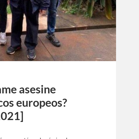
ame asesine
icos europeos?
2021]