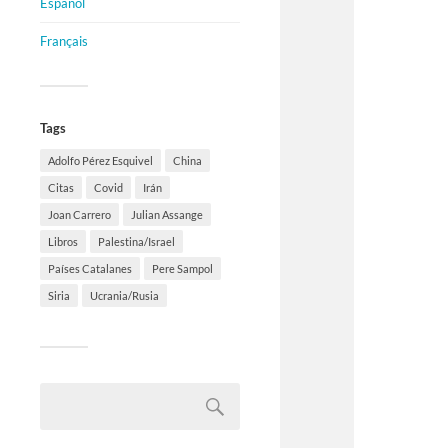
Español
Français
Tags
Adolfo Pérez Esquivel
China
Citas
Covid
Irán
Joan Carrero
Julian Assange
Libros
Palestina/Israel
Países Catalanes
Pere Sampol
Siria
Ucrania/Rusia