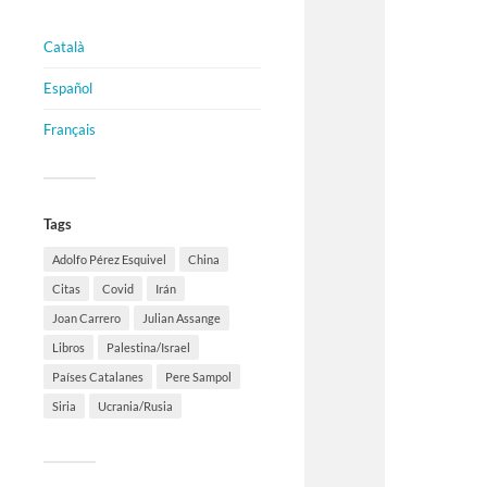
Català
Español
Français
Tags
Adolfo Pérez Esquivel
China
Citas
Covid
Irán
Joan Carrero
Julian Assange
Libros
Palestina/Israel
Países Catalanes
Pere Sampol
Siria
Ucrania/Rusia