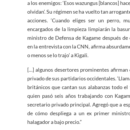
a los enemigos: ‘Esos wazungus [blancos] hace
olvidan’. Su régimen se ha vuelto tan arrogan
acciones. ‘Cuando eliges ser un perro, m
encargados de la limpieza limpiarán la basura
ministro de Defensa de Kagame después de e
en la entrevista con la CNN, afirma absurda
o menos se lo trajo’ a Kigali.
[…] algunos desertores prominentes afirman 
privado de sus partidarios occidentales. ‘Lla
británicos que cantan sus alabanzas todo el
quien pasó seis años trabajando con Kagame
secretario privado principal. Agregó que a es
de cómo despliega a un ex primer minist
halagador a bajo precio.”