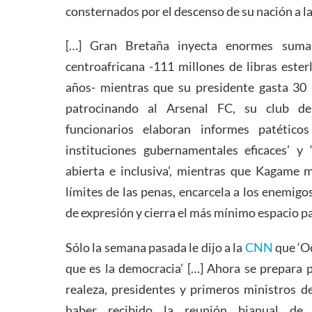
consternados por el descenso de su nación a l
[…] Gran Bretaña inyecta enormes suma
centroafricana -111 millones de libras ester
años- mientras que su presidente gasta 30 m
patrocinando al Arsenal FC, su club de 
funcionarios elaboran informes patético
instituciones gubernamentales eficaces’ y 
abierta e inclusiva’, mientras que Kagame m
límites de las penas, encarcela a los enemigos
de expresión y cierra el más mínimo espacio par
Sólo la semana pasada le dijo a la
CNN
que ‘Oc
que es la democracia’ […] Ahora se prepara 
realeza, presidentes y primeros ministros 
haber recibido la reunión bianual de