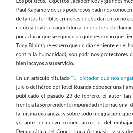
Los políticos, “expertos”, académicos y grandes me
Paul Kagame y de sus poderosos padrinos conocen s
de tantos terribles crímenes que se dan en torno a e
como si tuviesen aquel don al que se le suele llamar
por aclarar que se equivocan quienes crean que cie
Tony Blair (que espero que un día se siente en el 
contra la humanidad), son padrinos protectores 
bien lacayos a su servicio.
En un artículo titulado
“El dictador que nos enga
juicio del héroe de Hotel Ruanda debe ser una llam
publicado el pasado 23 de febrero, el autor Ian 
frente a la sorprendente impunidad internacional d
la misma extrañeza, y sobre todo indignación, qu
yo ante un nuevo crimen atroz: el del embajad
Democrática del Congo, Luca Attanasio, y sus do