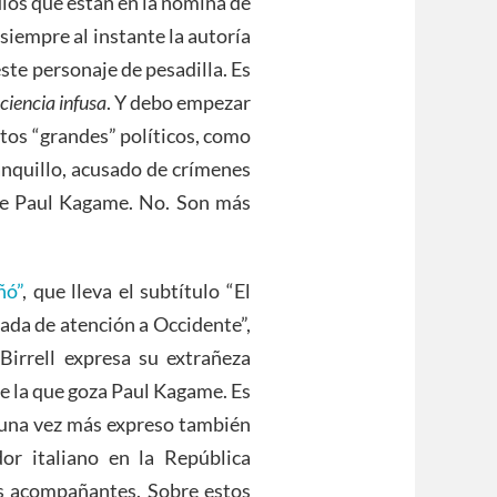
dios que están en la nómina de
iempre al instante la autoría
ste personaje de pesadilla. Es
ciencia infusa
. Y debo empezar
rtos “grandes” políticos, como
banquillo, acusado de crímenes
de Paul Kagame. No. Son más
ñó”
, que lleva el subtítulo “El
ada de atención a Occidente”,
Birrell expresa su extrañeza
e la que goza Paul Kagame. Es
e una vez más expreso también
or italiano en la República
s acompañantes. Sobre estos