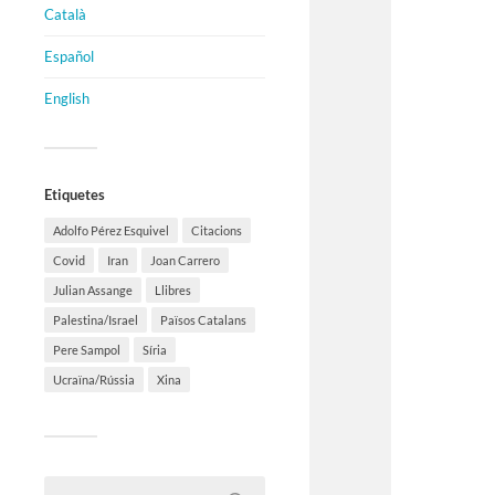
Català
Español
English
Etiquetes
Adolfo Pérez Esquivel
Citacions
Covid
Iran
Joan Carrero
Julian Assange
Llibres
Palestina/Israel
Països Catalans
Pere Sampol
Síria
Ucraïna/Rússia
Xina