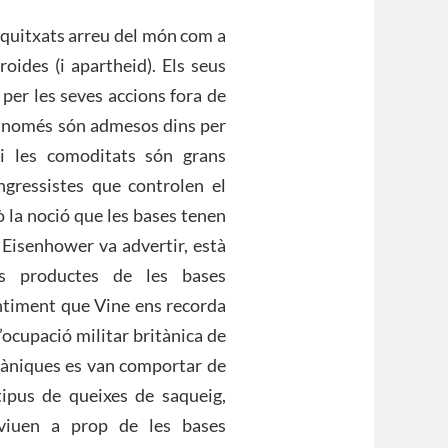
squitxats arreu del món com a
oides (i apartheid). Els seus
per les seves accions fora de
at només són admesos dins per
s i les comoditats són grans
ongressistes que controlen el
ò la noció que les bases tenen
 Eisenhower va advertir, està
ls productes de les bases
entiment que Vine ens recorda
’ocupació militar britànica de
itàniques es van comportar de
 tipus de queixes de saqueig,
 viuen a prop de les bases