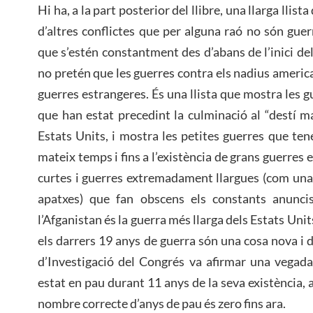
Hi ha, a la part posterior del llibre, una llarga llist
d’altres conflictes que per alguna raó no són guer
que s’estén constantment des d’abans de l’inici dels
no pretén que les guerres contra els nadius america
guerres estrangeres. És una llista que mostra les 
que han estat precedint la culminació al “destí ma
Estats Units, i mostra les petites guerres que ten
mateix temps i fins a l’existència de grans guerres 
curtes i guerres extremadament llargues (com una
apatxes) que fan obscens els constants anuncis
l’Afganistan és la guerra més llarga dels Estats Units
els darrers 19 anys de guerra són una cosa nova i 
d’Investigació del Congrés va afirmar una vegada
estat en pau durant 11 anys de la seva existència, 
nombre correcte d’anys de pau és zero fins ara.