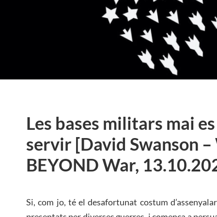
Les bases militars mai es
servir [David Swanson –
BEYOND War, 13.10.20
Si, com jo, té el desafortunat costum d’assenyala
presentats per diverses guerres, i comença a persua