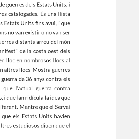
a de guerres dels Estats Units, i
res catalogades. És una llista
 Estats Units fins avui, i que
ns no van existir o no van ser
guerres distants arreu del món
nifest” de la costa oest dels
en lloc en nombrosos llocs al
en altres llocs. Mostra guerres
 guerra de 36 anys contra els
 que l’actual guerra contra
, i que fan ridícula la idea que
diferent. Mentre que el Servei
 que els Estats Units havien
altres estudiosos diuen que el