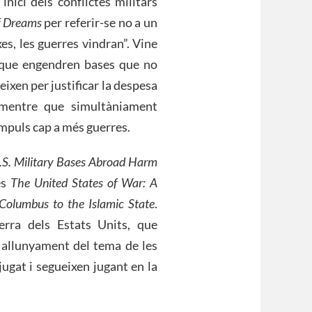
inici dels conflictes militars
of Dreams
per referir-se no a un
es, les guerres vindran”. Vine
 que engendren bases que no
xen per justificar la despesa
 mentre que simultàniament
impuls cap a més guerres.
S. Military Bases Abroad Harm
és
The United States of War: A
 Columbus to the Islamic State
.
erra dels Estats Units, que
 allunyament del tema de les
jugat i segueixen jugant en la