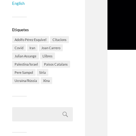
English
Etiquetes
Adolfo Pérez Esquivel
Citacions
Covid
Iran
Joan Carrero
Julian Assange
Llibres
Palestina/Israel
Països Catalans
Pere Sampol
Síria
Ucraïna/Rússia
Xina