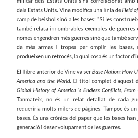
militar dels Estats Units s’ha correlacionat amb l’
dels Estats Units. Vine modifica una línia de
Field 
camp de beisbol sinó a les bases: “Si les construeix
també relata innombrables exemples de guerres
només engendren més guerres sinó que també servei
de més armes i tropes per omplir les bases,
produeixen un retrocés, la qual cosa és un factor d’
El llibre anterior de Vine va ser
Base Nation: How U.
America and the World
. El títol complet d’aquest 
Global History of America ‘s Endless Conflicts, From
Tanmateix, no és un relat detallat de cada gu
requeriria molts milers de pàgines. Tampoc és un
bases. És una crònica del paper que les bases han 
generació i desenvolupament de les guerres.