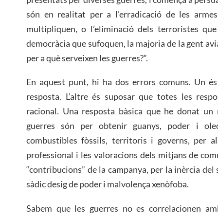
són en realitat per a l’erradicació de les arme
multipliquen, o l’eliminació dels terroristes qu
democràcia que sufoquen, la majoria de la gent avia
per a què serveixen les guerres?”.
En aquest punt, hi ha dos errors comuns. Un és
resposta. L’altre és suposar que totes les resp
racional. Una resposta bàsica que he donat un 
guerres són per obtenir guanys, poder i ole
combustibles fòssils, territoris i governs, per al
professional i les valoracions dels mitjans de comu
“contribucions” de la campanya, per la inèrcia del s
sàdic desig de poder i malvolença xenòfoba.
Sabem que les guerres no es correlacionen amb