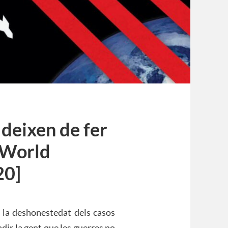
 deixen de fer
 World
20]
r la deshonestedat dels casos
dir la gent que les guerres no