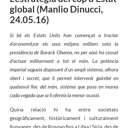
global (Manlio Dinucci,
24.05.16)
Si bé els Estats Units han començat a tractar
d’economitzar els seus mitjans militars sota la
presidència de Barack Obama, no per això ha cessat
d’actuar militarment a tot el món. La potència
imperial segueix disposant d’un ampli sistema, alhora
obert i secret, que li permet intervenir gairebé en
qualsevol lloc del món, sistema que posa en marxa
cada vegada que se li ofereix la menor ocasió.
Quina relació hi ha entre societats
geogràficament, històricament i culturalment
llunyanes, des de Kosovo fins a Líbia i Síria, des de