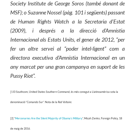
Society Institute de George Soros (també donant de
MSF); o Suzanne Nossel (pàg. 101 i següents) passant
de Human Rights Watch a la Secretaria d’Estat
(2009), i després a la direcció d’Amnistia
Internacional als Estats Units, el gener de 2012, “per
fer un altre servei al “poder intel·ligent” com a
directora executiva d’Amnistia Internacional en un
any marcat per una gran campanya en suport de les
Pussy Riot”.
[1 El Southcom, United States Southern Command, és més conegut a Llatinoamèrica sota la
denominació “Comando Sur”. Nota de la
Red Voltaire.
[2] “
Mercenaries Are the Silent Majority of Obama’s Military
”, Micah Zenko, Foreign Policy, 18
de maig de 2016.