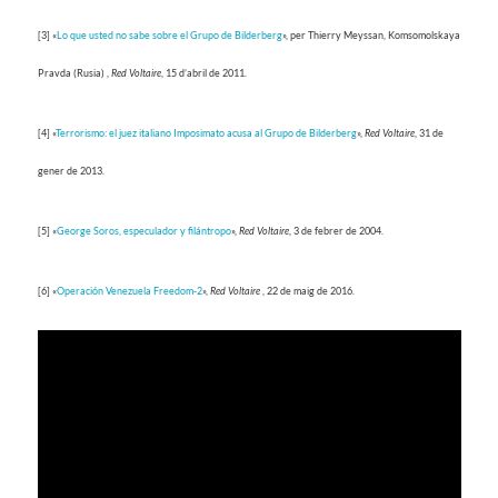
[3] «
Lo que usted no sabe sobre el Grupo de Bilderberg
», per Thierry Meyssan, Komsomolskaya
Pravda (Rusia) ,
Red Voltaire
, 15 d’abril de 2011.
[4] «
Terrorismo: el juez italiano Imposimato acusa al Grupo de Bilderberg
»,
Red Voltaire
, 31 de
gener de 2013.
[5] «
George Soros, especulador y filántropo
»,
Red Voltaire
, 3 de febrer de 2004.
[6] «
Operación Venezuela Freedom-2
»,
Red Voltaire
, 22 de maig de 2016.