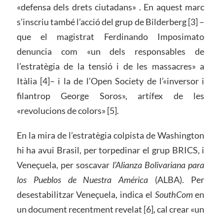
«defensa dels drets ciutadans» . En aquest marc
s’inscriu també l’acció del grup de Bilderberg [3] –
que el magistrat Ferdinando Imposimato
denuncia com «un dels responsables de
l’estratègia de la tensió i de les massacres» a
Itàlia [4]– i la de l’Open Society de l’«inversor i
filantrop George Soros», artífex de les
«revolucions de colors» [5].
En la mira de l’estratègia colpista de Washington
hi ha avui Brasil, per torpedinar el grup BRICS, i
Veneçuela, per soscavar
l’Alianza Bolivariana para
los Pueblos de Nuestra América
(ALBA). Per
desestabilitzar Veneçuela, indica el
SouthCom
en
un document recentment revelat [6], cal crear «un