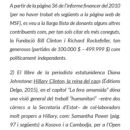
A partir de la pàgina 36 de l’informe financer del 2010
(per no haver trobat els següents a la pàgina web de
MSF), es veu a la llarga llista de donants alguns altres
contribuents com, per tan sols citar els més coneguts,
la Fundació Bill Clinton i Richard Rockefeller, tan
generosos (partides de 100.000 $ – 499.999 $) com
políticament independents.
2) El llibre de la periodista estatunidenca Diana
Johnstone:
Hillary Clinton, la reina del cao
s (Éditions
Delga, 2015), en el capítol “La fera amansida” dóna
una visió general del treball “humanitari” –entre dos
càrrecs a la Secretaria d’Estat– de col·laboradors
molt propers a Hillary, com: Samantha Power (pàg.
97 i següents) a Kosovo i a Cambodja, per a l’Open