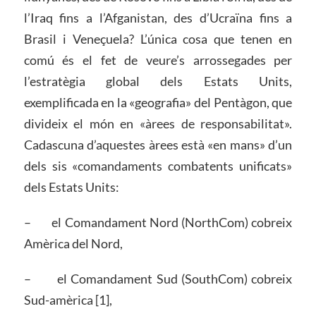
l’Iraq fins a l’Afganistan, des d’Ucraïna fins a
Brasil i Veneçuela? L’única cosa que tenen en
comú és el fet de veure’s arrossegades per
l’estratègia global dels Estats Units,
exemplificada en la «geografia» del Pentàgon, que
divideix el món en «àrees de responsabilitat».
Cadascuna d’aquestes àrees està «en mans» d’un
dels sis «comandaments combatents unificats»
dels Estats Units:
– el Comandament Nord (NorthCom) cobreix
Amèrica del Nord,
– el Comandament Sud (SouthCom) cobreix
Sud-amèrica [1],