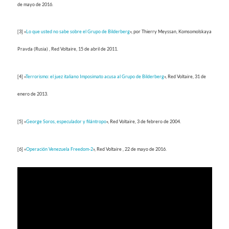
de mayo de 2016.
[3] «
Lo que usted no sabe sobre el Grupo de Bilderberg
», por Thierry Meyssan, Komsomolskaya
Pravda (Rusia) , Red Voltaire, 15 de abril de 2011.
[4] «
Terrorismo: el juez italiano Imposimato acusa al Grupo de Bilderberg
», Red Voltaire, 31 de
enero de 2013.
[5] «
George Soros, especulador y filántropo
», Red Voltaire, 3 de febrero de 2004.
[6] «
Operación Venezuela Freedom-2
», Red Voltaire , 22 de mayo de 2016.