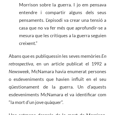
Morrison sobre la guerra. I jo em pensava
entendre i compartir alguns dels seus
pensaments. L’episodi va crear una tensió a
casa que no va fer més que aprofundir-se a
mesura que les crítiques a la guerra seguien
creixent.”
Abans que es publiquessin les seves memòries
En
r
etrospectiva
, en un article publicat el 1992 a
Newsweek
, McNamara havia enumerat persones
o esdeveniments que havien influït en el seu
qüestionament de la guerra. Un d’aquests
esdeveniments McNamara el va identificar com
“la mort d’un jove quàquer”.
Una setmana després de la mort de Morrison,