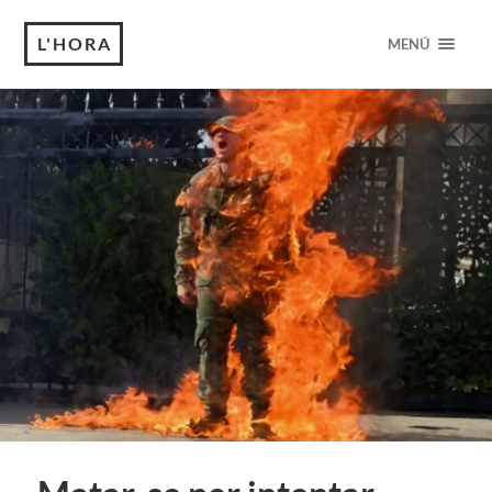
L'HORA
MENÚ