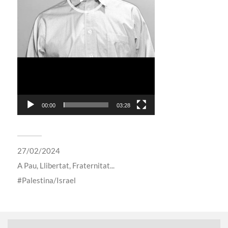
00:00
03:28
27/02/2024
A
Pau, Llibertat, Fraternitat...
Palestina/Israel