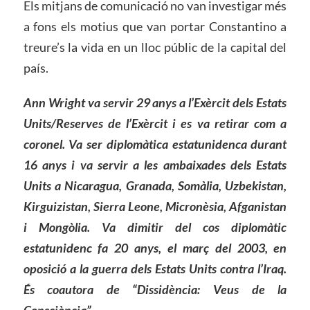
Els mitjans de comunicació no van investigar més
a fons els motius que van portar Constantino a
treure’s la vida en un lloc públic de la capital del
país.
Ann Wright va servir 29 anys a l’Exèrcit dels Estats
Units/Reserves de l’Exèrcit i es va retirar com a
coronel. Va ser diplomàtica
estatunidenca
durant
16 anys i va servir a les ambaixades dels Estats
Units a Nicaragua, Granada, Somàlia, Uzbekistan,
Kirguizistan, Sierra Leone, Micronèsia, Afganistan
i Mongòlia. Va dimitir del cos diplomàtic
estatunidenc
fa 20 anys, el març del 2003, en
oposició a la guerra dels Estats Units
contra l’Iraq.
És coautora de “Dissidència: Veus de la
Consciència”.