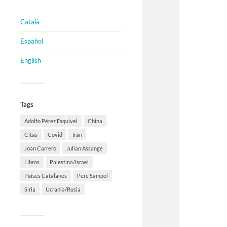
Català
Español
English
Tags
Adolfo Pérez Esquivel
China
Citas
Covid
Irán
Joan Carrero
Julian Assange
Libros
Palestina/Israel
Países Catalanes
Pere Sampol
Siria
Ucrania/Rusia