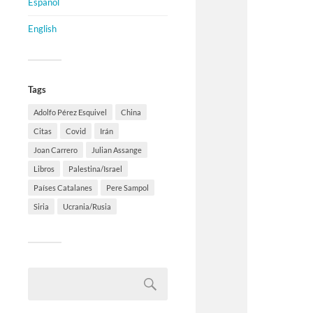
Español
English
Tags
Adolfo Pérez Esquivel
China
Citas
Covid
Irán
Joan Carrero
Julian Assange
Libros
Palestina/Israel
Países Catalanes
Pere Sampol
Siria
Ucrania/Rusia