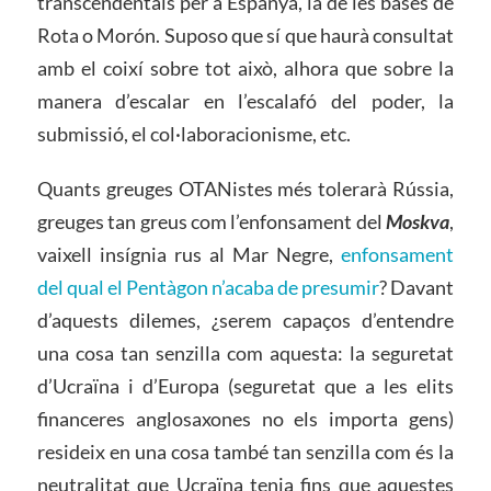
transcendentals per a Espanya, la de les bases de
Rota o Morón. Suposo que sí que haurà consultat
amb el coixí sobre tot això, alhora que sobre la
manera d’escalar en l’escalafó del poder, la
submissió, el col·laboracionisme, etc.
Quants greuges OTANistes més tolerarà Rússia,
greuges tan greus com l’enfonsament del
Moskva
,
vaixell insígnia rus al Mar Negre,
enfonsament
del qual el Pentàgon n’acaba de presumir
? Davant
d’aquests dilemes, ¿serem capaços d’entendre
una cosa tan senzilla com aquesta: la seguretat
d’Ucraïna i d’Europa (seguretat que a les elits
financeres anglosaxones no els importa gens)
resideix en una cosa també tan senzilla com és la
neutralitat que Ucraïna tenia fins que aquestes