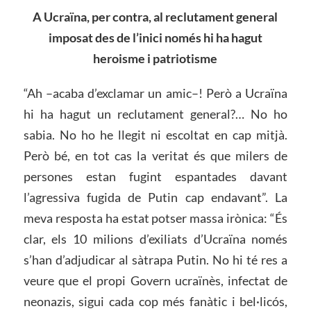
A Ucraïna, per contra, a
l reclutament general
imposat des de l’inici només hi ha hagut
heroisme i patriotisme
“Ah –acaba d’exclamar un amic–! Però a Ucraïna
hi ha hagut un reclutament general?… No ho
sabia. No ho he llegit ni escoltat en cap mitjà.
Però bé, en tot cas la veritat és que milers de
persones estan fugint espantades davant
l’agressiva fugida de Putin cap endavant”. La
meva resposta ha estat potser massa irònica: “És
clar, els 10 milions d’exiliats d’Ucraïna només
s’han d’adjudicar al sàtrapa Putin. No hi té res a
veure que el propi Govern ucraïnès, infectat de
neonazis, sigui cada cop més fanàtic i bel·licós,