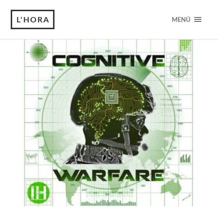
L'HORA
MENÚ