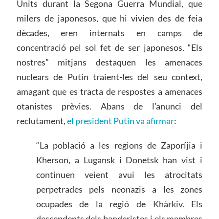
Units durant la Segona Guerra Mundial, que
milers de japonesos, que hi vivien des de feia
dècades, eren internats en camps de
concentració pel sol fet de ser japonesos. “Els
nostres” mitjans destaquen les amenaces
nuclears de Putin traient-les del seu context,
amagant que es tracta de respostes a amenaces
otanistes prèvies. Abans de l’anunci del
reclutament,
el president Putin va afirmar
:
“La població a les regions de Zaporíjia i
Kherson, a Lugansk i Donetsk han vist i
continuen veient avui les atrocitats
perpetrades pels neonazis a les zones
ocupades de la regió de Khàrkiv. Els
descendents dels banderistes i els membres