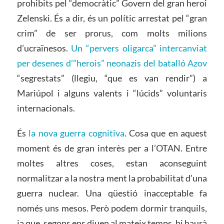
prohibits pel “democràtic” Govern del gran heroi
Zelenski. És a dir, és un polític arrestat pel “gran
crim” de ser prorus, com molts milions
d’ucraïnesos.
Un “pervers oligarca” intercanviat
per desenes d’”herois” neonazis del batalló Azov
“segrestats” (llegiu, “que es van rendir”) a
Mariúpol i alguns valents i “lúcids” voluntaris
internacionals.
És
la nova guerra cognitiva
. Cosa que en aquest
moment és de gran interès per a l’OTAN. Entre
moltes altres coses, estan aconseguint
normalitzar a la nostra ment la probabilitat d’una
guerra nuclear. Una qüestió inacceptable fa
només uns mesos. Però podem dormir tranquils,
ja que, segons ens diuen al mateix temps, hi haurà