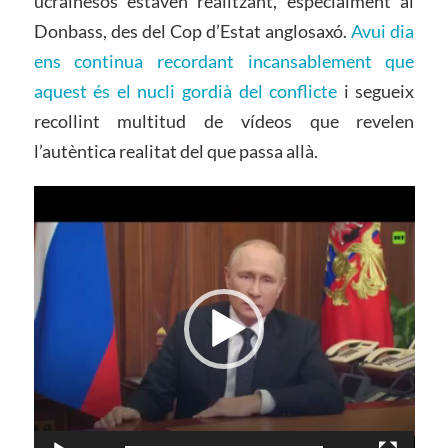
ucraïnesos estaven realitzant, especialment al
Donbass, des del Cop d’Estat anglosaxó.
Avui dia
ens continua recordant incansablement que
aquest és el nucli gordià del conflicte
i segueix
recollint multitud de vídeos que revelen
l’autèntica realitat del que passa allà.
Reproductor
de
vídeo