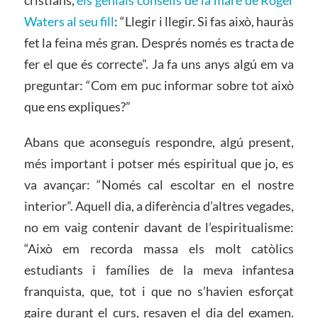
cristians,
els genials consells de la mare de Roger
Waters al seu fill
: “Llegir i llegir. Si fas això, hauràs
fet la feina més gran. Després només es tracta de
fer el que és correcte”. Ja fa uns anys algú em va
preguntar: “Com em puc informar sobre tot això
que ens expliques?”
Abans que aconseguís respondre, algú present,
més important i potser més espiritual que jo, es
va avançar: “Només cal escoltar en el nostre
interior”. Aquell dia, a diferència d’altres vegades,
no em vaig contenir davant de l’espiritualisme:
“Això em recorda massa els molt catòlics
estudiants i famílies de la meva infantesa
franquista, que, tot i que no s’havien esforçat
gaire durant el curs, resaven el dia del examen.