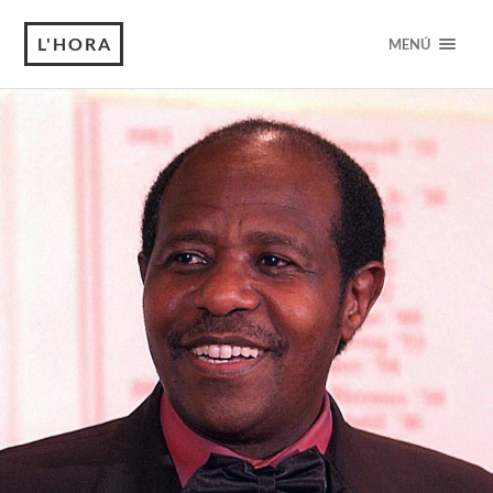
L'HORA
MENÚ