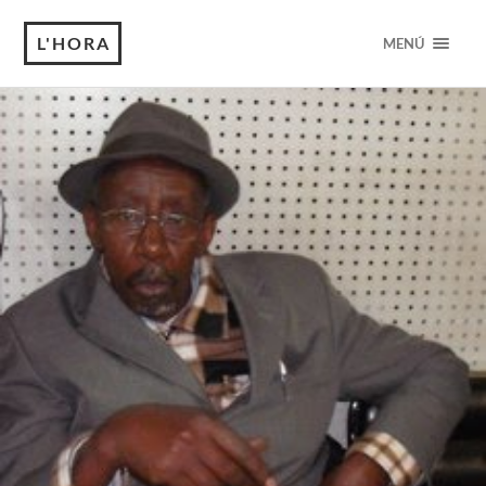
L'HORA
MENÚ