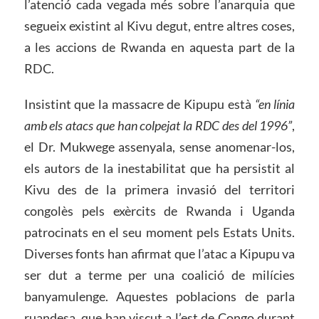
l’atenció cada vegada més sobre l’anarquia que
segueix existint al Kivu degut, entre altres coses,
a les accions de Rwanda en aquesta part de la
RDC.
Insistint que la massacre de Kipupu està
“en línia
amb els atacs que han colpejat la RDC des del 1996”
,
el Dr. Mukwege assenyala, sense anomenar-los,
els autors de la inestabilitat que ha persistit al
Kivu des de la primera invasió del territori
congolès pels exèrcits de Rwanda i Uganda
patrocinats en el seu moment pels Estats Units.
Diverses fonts han afirmat que l’atac a Kipupu va
ser dut a terme per una coalició de milícies
banyamulenge. Aquestes poblacions de parla
ruandesa, que han viscut a l’est de Congo durant