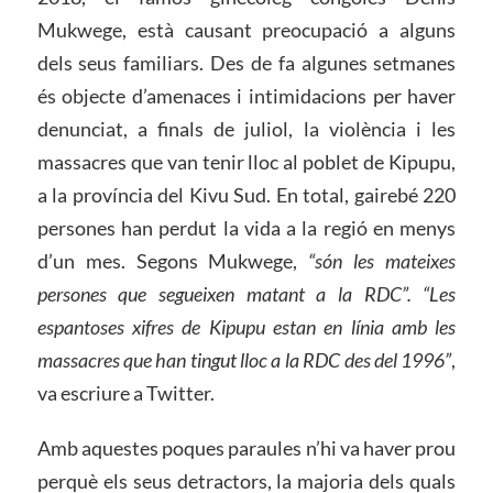
Mukwege, està causant preocupació a alguns
dels seus familiars. Des de fa algunes setmanes
és objecte d’amenaces i intimidacions per haver
denunciat, a finals de juliol, la violència i les
massacres que van tenir lloc al poblet de Kipupu,
a la província del Kivu Sud. En total, gairebé 220
persones han perdut la vida a la regió en menys
d’un mes. Segons Mukwege,
“són les mateixes
persones que segueixen matant a la RDC”. “Les
espantoses xifres de Kipupu estan en línia amb les
massacres que han tingut lloc a la RDC des del 1996”
,
va escriure a Twitter.
Amb aquestes poques paraules n’hi va haver prou
perquè els seus detractors, la majoria dels quals