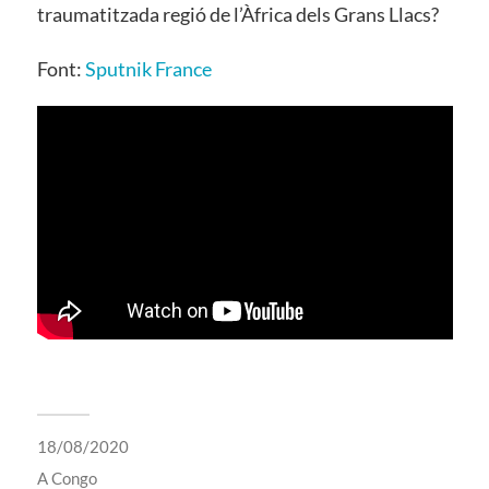
traumatitzada regió de l’Àfrica dels Grans Llacs?
Font:
Sputnik France
18/08/2020
A
Congo