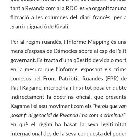
tant a Rwanda com a la RDC, es va organitzar una
filtració a les columnes del diari francès, per a
gran indignació de Kigali.
Per al règim ruandès, l’Informe Mapping és una
mena d’espasa de Dàmocles sobre el cap de l’elit
governant. Es tracta d’una qüestió de vida o mort
en la mesura que l’informe, exposant els crims
comesos pel Front Patriòtic Ruandès (FPR) de
Paul Kagame, interpel·la i fins i tot posa en dubte
indirectament la doctrina oficial, que presenta
Kagame i el seu moviment com els
“herois que van
posar fi al genocidi de Rwanda i no com a criminals”
,
en què el règim ha basat la seva legitimitat
internacional des de la seva conquesta del poder