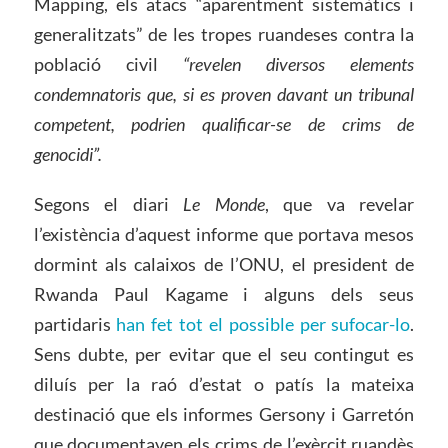
Mapping, els atacs “aparentment sistemàtics i
generalitzats” de les tropes ruandeses contra la
població civil
“revelen diversos elements
condemnatoris que, si es proven davant un tribunal
competent, podrien qualificar-se de crims de
genocidi”.
Segons el diari
Le Monde
, que va revelar
l’existència d’aquest informe que portava mesos
dormint als calaixos de l’ONU, el president de
Rwanda Paul Kagame i alguns dels seus
partidaris
han fet tot el possible per sufocar-lo
.
Sens dubte, per evitar que el seu contingut es
diluís per la raó d’estat o patís la mateixa
destinació que els informes Gersony i Garretón
que documentaven els crims de l’exèrcit ruandès