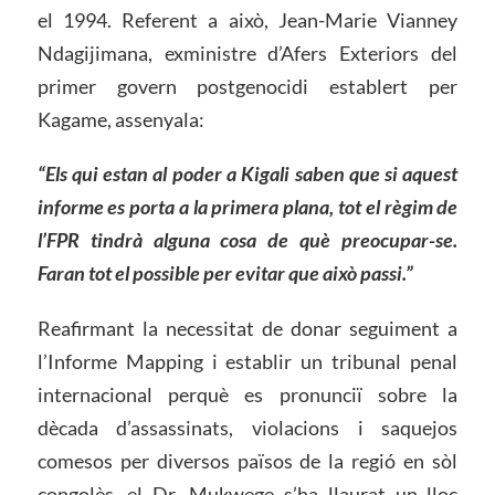
el 1994. Referent a això, Jean-Marie Vianney
Ndagijimana, exministre d’Afers Exteriors del
primer govern postgenocidi establert per
Kagame, assenyala:
“Els qui estan al poder a Kigali saben que si aquest
informe es porta a la primera plana, tot el règim de
l’FPR tindrà alguna cosa de què preocupar-se.
Faran tot el possible per evitar que això passi.”
Reafirmant la necessitat de donar seguiment a
l’Informe Mapping i establir un tribunal penal
internacional perquè es pronunciï sobre la
dècada d’assassinats, violacions i saquejos
comesos per diversos països de la regió en sòl
congolès, el Dr. Mukwege s’ha llaurat un lloc